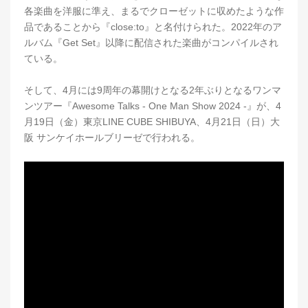
各楽曲を洋服に準え、まるでクローゼットに収めたような作
品であることから『close:to』と名付けられた。2022年のア
ルバム『Get Set』以降に配信された楽曲がコンパイルされ
ている。
そして、4月には9周年の幕開けとなる2年ぶりとなるワンマ
ンツアー『Awesome Talks - One Man Show 2024 -』が、4
月19日（金）東京LINE CUBE SHIBUYA、4月21日（日）大
阪 サンケイホールブリーゼで行われる。