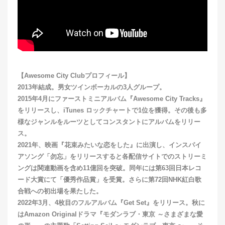
【Awesome City Clubプロフィール】
2013年結成。男女ツインボーカルの3人グループ。
2015年4月にファーストミニアルバム『Awesome City Tracks』
をリリースし、iTunes ロックチャートで1位を獲得。その後も多
様なジャンルをルーツとしてコンスタントにアルバムをリリー
ス。
2021年、映画『花束みたいな恋をした』に出演し、インスパイ
アソング「勿忘」をリリースすると各配信サイトでのストリーミ
ングは関連動画を含め11億回を突破。同年には第63回日本レコ
ード大賞にて「優秀作品賞」を受賞。さらに第72回NHK紅白歌
合戦への初出場を果たした。
2022年3月、4枚目のフルアルバム『Get Set』をリリース。秋に
はAmazon Originalドラマ『モダンラブ・東京 ～さまざまな愛