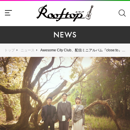
NEWS
トップ
ニュース
Awesome City Club、配信ミニアルバム『close:to』3月13日（水）リリース決定！