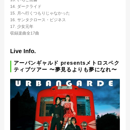
14. ダークライド
15. 月へ行くつもりじゃなかった
16. サンタクロース・ビジネス
17. 少女元年
収録楽曲全17曲
Live Info.
アーバンギャルド presentsメトロスペク
ティブツアー 〜夢見るよりも夢になれ〜