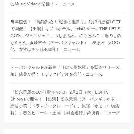
のMusic Videoが公開！ - ニュース
毎年恒例！ 『雌猫乱心！ 戦慄の雛祭り』3月3日新宿LOFT
で開催！ 【出演】キノコホテル、exist†trace、THE LET'S
GO'S、ジェニジェニ、つしまみれ、のろゐみこ、亀のちの
ちKIRIA、浜崎容子（アーバンギャルド）、巫まろ（ZOC）
他 女性はチケ代400円！ - ニュース
アーバンギャルドが新曲『りぼん曼陀羅』を緊急リリース、
細川成美が描くリリックビデオを公開 - ニュース
『松永天馬のLOFT歌会 vol.3』2月1日（木）LOFT9
Shibuyaで開催！ 【出演】松永天馬（アーバンギャルド）、
新居歩美（ドラマチックレコード）、原宿（オモコロ編集
長）、春とヒコーキ・土岡 【司会進行】鈴掛真 - ニュース