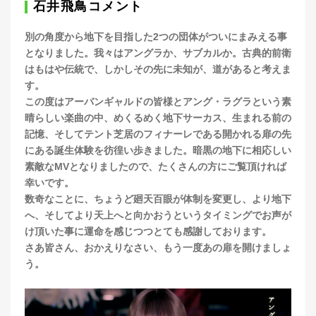
石井飛鳥コメント
別の角度から地下を目指した2つの団体がついにまみえる事
となりました。我々はアングラか、サブカルか。古典的前衛
はもはや伝統で、しかしその先に未知が、道があると考えま
す。
この度はアーバンギャルドの皆様とアング・ラグラという素
晴らしい楽曲の中、めくるめく地下サーカス、生まれる前の
記憶、そしてテント芝居のフィナーレである開かれる扉の先
にある誕生体験を彷徨い歩きました。暗黒の地下に相応しい
素敵なMVとなりましたので、たくさんの方にご覧頂ければ
幸いです。
数奇なことに、ちょうど廻天百眼が体制を変更し、より地下
へ、そしてより天上へと向かおうというタイミングでお声が
け頂いた事に運命を感じつつとても感謝しております。
さあ皆さん、おかえりなさい、もう一度あの扉を開けましょ
う。