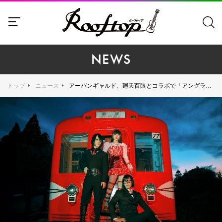
NEWS
トップ
ニュース
アーバンギャルド、廻天百眼とコラボで「アングラ」愛炸裂！ NEWアルバム『メトロスペクティブ』より「アング・ラグラ」のMV公開！