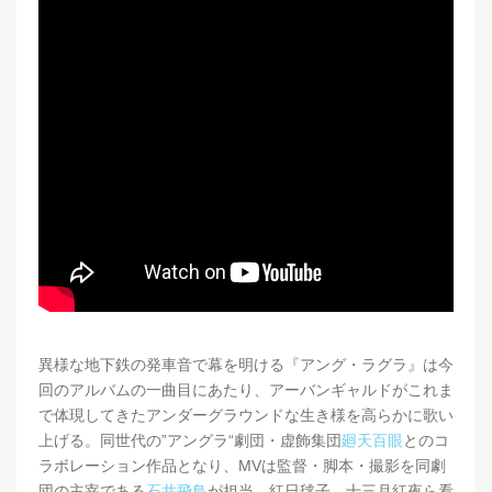
異様な地下鉄の発車音で幕を明ける『アング・ラグラ』は今
回のアルバムの一曲目にあたり、アーバンギャルドがこれま
で体現してきたアンダーグラウンドな生き様を高らかに歌い
上げる。同世代の”アングラ“劇団・虚飾集団
廻天百眼
とのコ
ラボレーション作品となり、MVは監督・脚本・撮影を同劇
団の主宰である
石井飛鳥
が担当。紅日毬子、十三月紅夜ら看