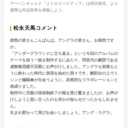
アーバンギャルド『メトロスペクティブ』は明日発売。より
濃厚な作品世界を堪能しよう。
松永天馬コメント
病気の皆さんこんばんは。アングラの皆さん、お病気です
か。
「アンダーグラウンドに立ち返る」という今回のアルバムの
テーマを担う一曲を制作するにあたり、同世代の劇団である
虚飾集団廻天百眼にお声がけしました。アングラも前衛もと
うに終わった時代に表現を始めた我々です。解剖台の上でミ
シンと蝙蝠傘が出会うように、必然的なコラボレーションと
相成りました。
制作中に百眼の現体制終了の報を受け驚きましたが、お声が
けしようと思い立ったのも何かの知らせだったかもしれませ
ん。
生まれ変わって再びお会いしましょう。アング・ラグラ。