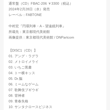
通常盤（CD）FBAC-206 ￥3300（税込）
2024年2月28日（水）発売
レーベル：FABTONE
中村宏『円環列車・A－望遠鏡列車』
所蔵先：東京都現代美術館
画像提供：東京都現代美術館 / DNPartcom
【DISC1（CD）】
01. アング・ラグラ
02. メトロイメライ
03. いちご黒書
04. トー横キッス
05. Dr.脳
06. ミームなゲーム
07. 歌舞伎ブギウギ
08. 背神者
09. 青春失格
10. サンタクロースビジネス