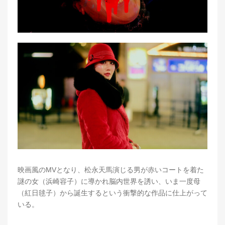
映画風のMVとなり、松永天馬演じる男が赤いコートを着た
謎の女（浜崎容子）に導かれ脳内世界を誘い、いま一度母
（紅日毬子）から誕生するという衝撃的な作品に仕上がって
いる。