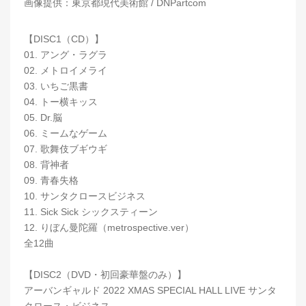
画像提供：東京都現代美術館 / DNPartcom
【DISC1（CD）】
01. アング・ラグラ
02. メトロイメライ
03. いちご黒書
04. トー横キッス
05. Dr.脳
06. ミームなゲーム
07. 歌舞伎ブギウギ
08. 背神者
09. 青春失格
10. サンタクロースビジネス
11. Sick Sick シックスティーン
12. りぼん曼陀羅（metrospective.ver）
全12曲
【DISC2（DVD・初回豪華盤のみ）】
アーバンギャルド 2022 XMAS SPECIAL HALL LIVE サンタ