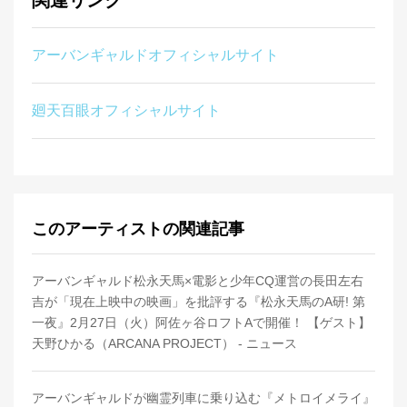
関連リンク
アーバンギャルドオフィシャルサイト
廻天百眼オフィシャルサイト
このアーティストの関連記事
アーバンギャルド松永天馬×電影と少年CQ運営の長田左右
吉が「現在上映中の映画」を批評する『松永天馬のA研! 第
一夜』2月27日（火）阿佐ヶ谷ロフトAで開催！ 【ゲスト】
天野ひかる（ARCANA PROJECT） - ニュース
アーバンギャルドが幽霊列車に乗り込む『メトロイメライ』