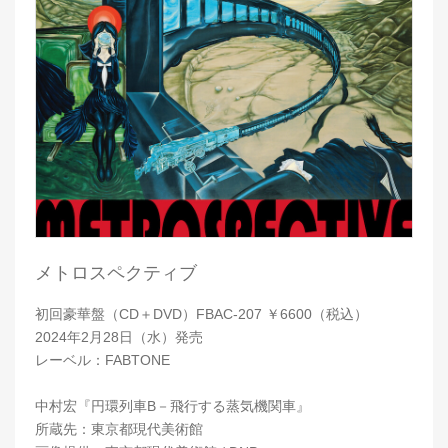
メトロスペクティブ
初回豪華盤（CD＋DVD）FBAC-207 ￥6600（税込）
2024年2月28日（水）発売
レーベル：FABTONE
中村宏『円環列車B－飛行する蒸気機関車』
所蔵先：東京都現代美術館