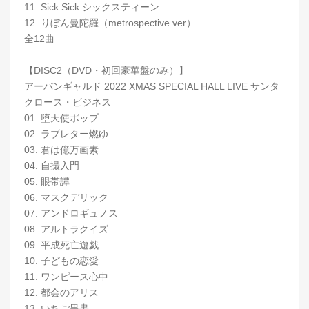
11. Sick Sick シックスティーン
12. りぼん曼陀羅（metrospective.ver）
全12曲
【DISC2（DVD・初回豪華盤のみ）】
アーバンギャルド 2022 XMAS SPECIAL HALL LIVE サンタ
クロース・ビジネス
01. 堕天使ポップ
02. ラブレター燃ゆ
03. 君は億万画素
04. 自撮入門
05. 眼帯譚
06. マスクデリック
07. アンドロギュノス
08. アルトラクイズ
09. 平成死亡遊戯
10. 子どもの恋愛
11. ワンピース心中
12. 都会のアリス
13. いちご黒書