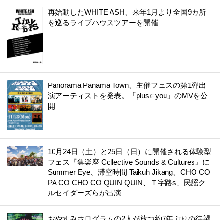
再始動したWHITE ASH、来年1月より全国9カ所
を巡るライブハウスツアーを開催
Panorama Panama Town、主催フェスの第1弾出
演アーティストを発表。「plus∈you」のMVを公
開
10月24日（土）と25日（日）に開催される体験型
フェス『集楽座 Collective Sounds & Cultures』に
Summer Eye、滞空時間 Taikuh Jikang、CHO CO
PA CO CHO CO QUIN QUIN、Ｔ字路s、民謡ク
ルセイダーズらが出演
おやすみホログラムの2人が放つ約7年ぶりの待望