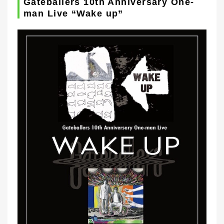
Gateballers 10th Anniversary One-
man Live “Wake up”