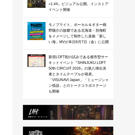
=1.44』ビジュアル公開。インストア
イベント開催
モノブライト、ボーカル＆ギター桃
野陽介の故郷である北海道・別海町
をイメージして制作した楽曲「新し
い海」MVが本日8月7日（金）に公開
新宿LOFT初の試みである都市型サー
キットイベント『SHINJUKU LOFT
50th CIRCUIT 2026』の第八弾出演
者とタイムテーブルが発表。
「VISUNAVI Japan」「ミュージシャ
ン怪談」とのトークコラボステージ
も開催