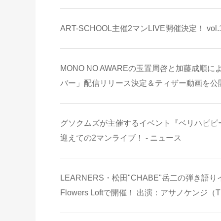
ART-SCHOOL主催2マンLIVE開催決定！ vol.1に
MONO NO AWAREの玉置周啓と加藤成順に
バー」配信リリース決定＆ティザー動画を公開！
グソクムズが主催するイベント『ベリハピピープル
迎えての2マンライブ！ - ニュース
LEARNERS・松田"CHABE"岳二の弾き語りイベ
Flowers Loftで開催！ 出演：アサノケンジ（T