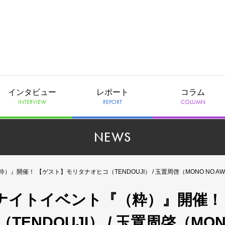
インタビュー
レポート
コラム
INTERVIEW
REPORT
COLUMN
NEWS
催！ 【ゲスト】モリタナオヒコ（TENDOUJI） / 玉置周啓（MONO NO AWARE）/ Helsin
オールナイトイベント『（粋）』開催！
NDOUJI） / 玉置周啓（MO