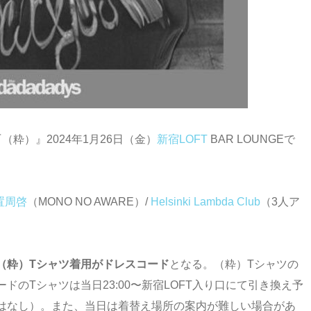
粋）』2024年1月26日（金）
新宿LOFT
BAR LOUNGEで
置周啓
（MONO NO AWARE）/
Helsinki Lambda Club
（3人ア
（粋）Tシャツ着用がドレスコード
となる。（粋）Tシャツの
のTシャツは当日23:00〜新宿LOFT入り口にて引き換え予
はなし）。また、当日は着替え場所の案内が難しい場合があ