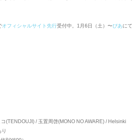
で
オフィシャルサイト先行
受付中。1月6日（土）〜
ぴあ
にて
NDOUJI) / 玉置周啓(MONO NO AWARE) / Helsinki
あり