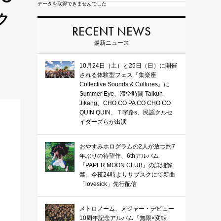
データを取得できませんでした
ク
RECENT NEWS
最新ニュース
10月24日（土）と25日（日）に開催
される体験型フェス『集楽座
Collective Sounds & Cultures』に
Summer Eye、滞空時間 Taikuh
Jikang、CHO CO PA CO CHO CO
QUIN QUIN、Ｔ字路s、民謡クルセ
イダーズらが出演
おやすみホログラムの2人が放つ約7
年ぶりの待望作、6thアルバム
『PAPER MOON CLUB』の詳細解
禁。今夜24時よりサブスクにて新曲
「lovesick」先行配信
メトロノーム、メジャー・デビュー
10周年記念アルバム『無限×変転