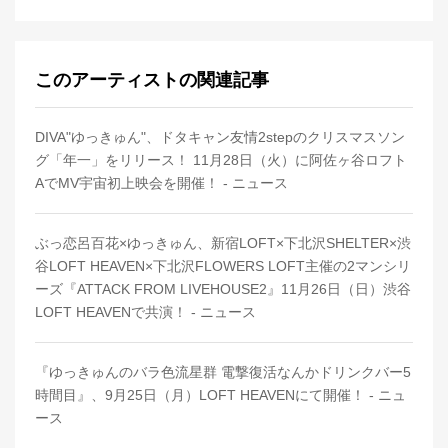
このアーティストの関連記事
DIVA"ゆっきゅん"、ドタキャン友情2stepのクリスマスソン
グ「年一」をリリース！ 11月28日（火）に阿佐ヶ谷ロフト
AでMV宇宙初上映会を開催！ - ニュース
ぶっ恋呂百花×ゆっきゅん、新宿LOFT×下北沢SHELTER×渋
谷LOFT HEAVEN×下北沢FLOWERS LOFT主催の2マンシリ
ーズ『ATTACK FROM LIVEHOUSE2』11月26日（日）渋谷
LOFT HEAVENで共演！ - ニュース
『ゆっきゅんのバラ色流星群 電撃復活なんかドリンクバー5
時間目』、9月25日（月）LOFT HEAVENにて開催！ - ニュ
ース