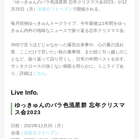
『ゆっきゅんのバラ色流星群 忘年クリスマス会2023』が12
月25日（月）
渋谷ロフトヘブン
で開催される。
毎月恒例ゆっきゅんトークライブ、今年最後は1年間をゆっ
きゅん内外の地味なニュースで振り返る忘年クリスマス会。
SNSで言うほどじゃなかった爆笑出来事や、心の夏の流れ
星、ここだけで言いたい秋の裏事情、まだ続く引っ越しのこ
となど、振り返って語り尽くし、日常の年間ベストを出す。
サンタクロースの強くない側面も明らかに。ミニライブあ
り。詳細は
こちら
。
Live Info.
ゆっきゅんのバラ色流星群 忘年クリスマ
ス会2023
日程：2023年12月25（月）
会場：
渋谷ロフトヘブン