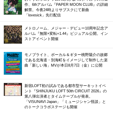
作、6thアルバム『PAPER MOON CLUB』の詳細
解禁。今夜24時よりサブスクにて新曲
「lovesick」先行配信
メトロノーム、メジャー・デビュー10周年記念ア
ルバム『無限×変転=1.44』ビジュアル公開。イン
ストアイベント開催
モノブライト、ボーカル＆ギター桃野陽介の故郷
である北海道・別海町をイメージして制作した楽
曲「新しい海」MVが本日8月7日（金）に公開
新宿LOFT初の試みである都市型サーキットイベ
ント『SHINJUKU LOFT 50th CIRCUIT 2026』の
第八弾出演者とタイムテーブルが発表。
「VISUNAVI Japan」「ミュージシャン怪談」と
のトークコラボステージも開催