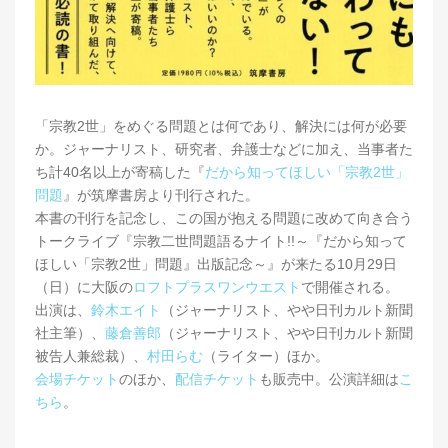
「宗教2世」をめぐる問題とは何であり、解決には何が必要
か。ジャーナリスト、研究者、弁護士などに加え、当事者た
ち計40名以上が寄稿した『
だから知ってほしい「宗教2世」
問題
』が筑摩書房より刊行された。
本書の刊行を記念し、この国が抱える問題に改めて向き合う
トークライブ『宗教二世問題語るナイト!!～『だから知って
ほしい「宗教2世」問題』出版記念～』が来たる10月29日
（日）に大阪の
ロフトプラスワンウエスト
で開催される。
出演は、
鈴木エイト
（ジャーナリスト、やや日刊カルト新聞
社主筆）、
藤倉善郎
（ジャーナリスト、やや日刊カルト新聞
被告人兼総裁）、
村田らむ
（ライター）ほか。
会場チケット
のほか、
配信チケット
も販売中。公演詳細は
こ
ちら
。