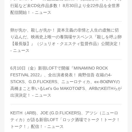
行延など未CD化作品多数！ 8月30日より全22作品を全世界
配信開始！ - ニュース
卵が先か、殺しが先か！ 資本主義の非情と人生の虚無に切
り込んだ、映画史上唯一の養鶏場サスペンス『殺しを呼ぶ卵
【最長版】』（ジュリオ・クエスティ監督作品）公開決定！
- ニュース
6月10日（金）新宿LOFTで開催『MINAMINO ROCK
FESTIVAL 2022』、全出演者発表！ 南野信吾 在籍の4-
STiCKS、G.D.FLICKERS、ニューロティカ、ex-BOØWYの
高橋まこと率いるLet's Go MAKOTOØ'S、ARBのKEITHらが
出演決定！ - ニュース
KEITH（ARB)、JOE (G.D.FLICKERS)、アツシ（ニューロ
ティカ）が語る新宿LOFT「ロック酒場でトーク！トーク！
トーク！」配信！ - ニュース