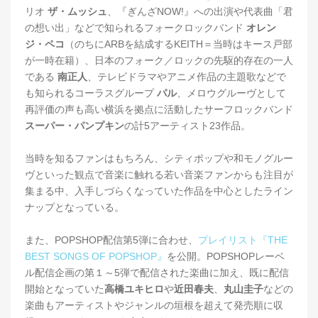
リオ
ザ・ムッシュ
、『ぎんざNOW!』への出演や代表曲「君
の想い出」などで知られるフォークロックバンド
オレン
ジ・ペコ
（のちにARBを結成するKEITH＝当時はキース戸部
が一時在籍）、日本のフォーク／ロックの先駆的存在の一人
である
南正人
、テレビドラマやアニメ作品の主題歌などで
も知られるコーラスグループ
パル
、メロウグルーヴとして
再評価の声も高い横浜を拠点に活動したサーフロックバンド
スーパー・パンプキン
の計5アーティスト23作品。
当時を知るファンはもちろん、シティポップや和モノグルー
ヴといった観点で音楽に触れる若い音楽ファンからも注目が
集まる中、入手しづらくなっていた作品を中心としたライン
ナップとなっている。
また、POPSHOP配信第5弾に合わせ、
プレイリスト『THE
BEST SONGS OF POPSHOP』
を公開。POPSHOPレーベ
ル配信企画の第１～5弾で配信された楽曲に加え、既に配信
開始となっていた
高橋ユキヒロ
や
近田春夫
、
丸山圭子
などの
楽曲もアーティストやジャンルの垣根を超えて発売順に収