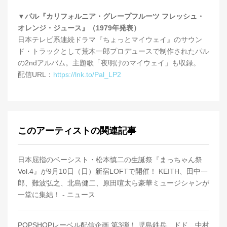
▼パル『カリフォルニア・グレープフルーツ フレッシュ・
オレンジ・ジュース』（1979年発表）
日本テレビ系連続ドラマ『ちょっとマイウェイ』のサウン
ド・トラックとして荒木一郎プロデュースで制作されたパル
の2ndアルバム。主題歌「夜明けのマイウェイ」も収録。
配信URL：
https://lnk.to/Pal_LP2
このアーティストの関連記事
日本屈指のベーシスト・松本慎二の生誕祭『まっちゃん祭
Vol.4』が9月10日（日）新宿LOFTで開催！ KEITH、田中一
郎、難波弘之、北島健二、原田喧太ら豪華ミュージシャンが
一堂に集結！ - ニュース
POPSHOPレーベル配信企画 第3弾！ 児島鉄兵、ドド、中村