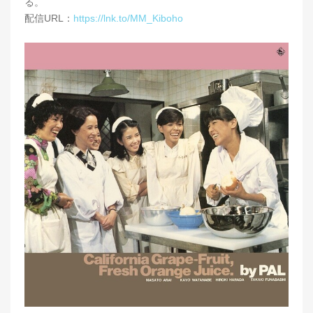
る。
配信URL：
https://lnk.to/MM_Kiboho