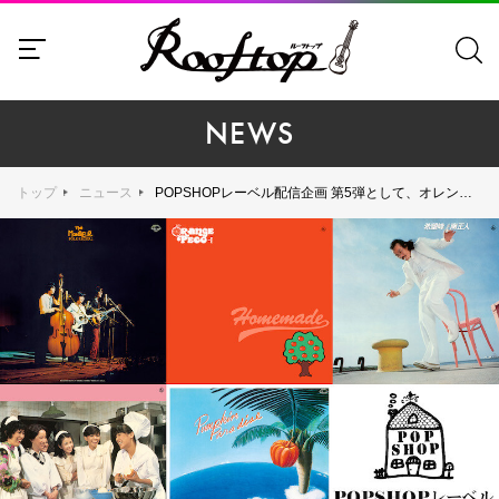
NEWS
トップ
ニュース
POPSHOPレーベル配信企画 第5弾として、オレンジ・ペコ（ARBのKEITH在籍）、パル、スーパー・パンプキンほか9月27日より全23作品が全世界配信開始！