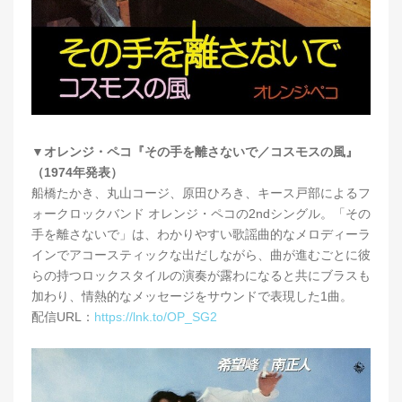
▼オレンジ・ペコ『その手を離さないで／コスモスの風』
（1974年発表）
船橋たかき、丸山コージ、原田ひろき、キース戸部によるフ
ォークロックバンド オレンジ・ペコの2ndシングル。「その
手を離さないで」は、わかりやすい歌謡曲的なメロディーラ
インでアコースティックな出だしながら、曲が進むごとに彼
らの持つロックスタイルの演奏が露わになると共にブラスも
加わり、情熱的なメッセージをサウンドで表現した1曲。
配信URL：
https://lnk.to/OP_SG2