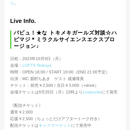
ら
。
Live Info.
バビュ！★な トキメキガールズ対談☆ハ
ピマジ＊ミラクルサイエンスエクスプロ
ージョン♪
日程：2023年10月9日（月）
会場：
LOFT9 Shibuya
時間：OPEN 18:00 / START 19:00（END 21:00予定）
出演：MC 眉村ちあき ゲスト 成瀬瑛美
チケット：前売￥2,500 / 当日￥3,000（+drink）
会場チケットは9月25日（月）22時より
Livepocke
にて発売
《配信チケット》
通常￥2,000
応援￥2,500（ちょっとだけアフタートーク付き）
配信チケットは
キャスマーケット
にて発売中