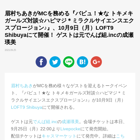
眉村ちあきがMCを務める『バビュ！★な トキメキ
ガールズ対談☆ハピマジ＊ミラクルサイエンスエク
スプロージョン♪』、10月9日（月）LOFT9
Shibuyaにて開催！ ゲストは元でんぱ組.incの成瀬
瑛美
2023.09.25
眉村ちあき
がMCを務め様々なゲストを迎えるトークイベン
ト、『バビュ！★な トキメキガールズ対談☆ハピマジ＊ミ
ラクルサイエンスエクスプロージョン♪』が10月9日（月）
LOFT9 Shibuya
にて開催される。
ゲストは元
でんぱ組.inc
の
成瀬瑛美
。会場チケットは本日、
9月25日（月）22:00より
Livepocke
にて発売開始。
配信チケットは
キャスマーケット
にて発売中。詳細は
こち