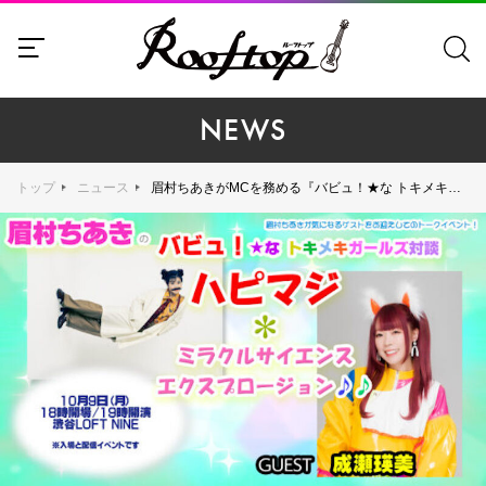
NEWS
トップ
ニュース
眉村ちあきがMCを務める『バビュ！★な トキメキガールズ対談☆ハピマジ＊ミラクルサイエンスエクスプロージョン♪』、10月9日（月）LOFT9 Shibuyaにて開催！ ゲストは元でんぱ組.incの成瀬瑛美