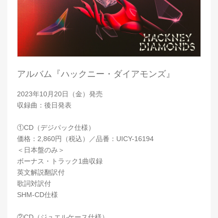
アルバム『ハックニー・ダイアモンズ』
2023年10月20日（金）発売
収録曲：後日発表
①CD（デジパック仕様）
価格：2,860円（税込）／品番：UICY-16194
＜日本盤のみ＞
ボーナス・トラック1曲収録
英文解説翻訳付
歌詞対訳付
SHM-CD仕様
②CD（ジュエルケース仕様）