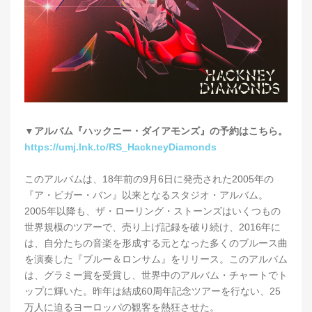
▼アルバム『ハックニー・ダイアモンズ』の予約はこちら。
https://umj.lnk.to/RS_HackneyDiamonds
このアルバムは、18年前の9月6日に発売された2005年の
『ア・ビガー・バン』以来となるスタジオ・アルバム。
2005年以降も、ザ・ローリング・ストーンズはいくつもの
世界規模のツアーで、売り上げ記録を破り続け、2016年に
は、自分たちの音楽を形成する元となった多くのブルース曲
を演奏した『ブルー＆ロンサム』をリリース。このアルバム
は、グラミー賞を受賞し、世界中のアルバム・チャートでト
ップに輝いた。昨年は結成60周年記念ツアーを行ない、25
万人に迫るヨーロッパの観客を熱狂させた。