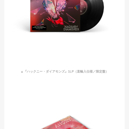
▲『ハックニー・ダイアモンズ』1LP（直輸入仕様／限定盤）