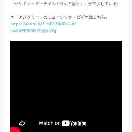
『ハンドメイズ・テイル / 侍女の物語』）が主演している。
▼「アングリー」のミュージック・ビデオはこちら。
https://youtu.be/_mEC54eTuGw?
si=kbFPSX86rTyQsbYg