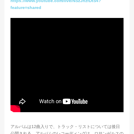
https://www.youtube.com/live/NSzJhzfDtS4?
feature=shared
アルバムは12曲入りで、トラック・リストについては後日
公開される。アルバムのレコーディングは、ロサンゼルスの