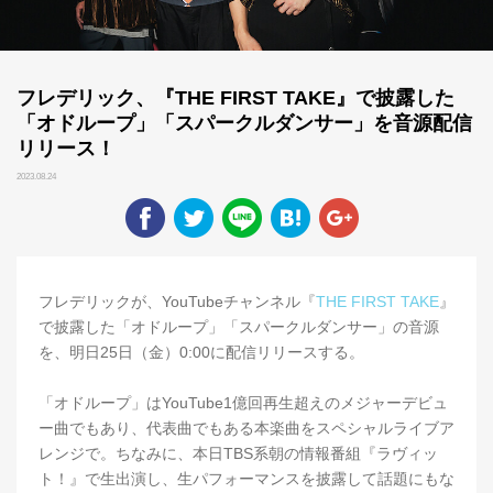
フレデリック、『THE FIRST TAKE』で披露した
「オドループ」「スパークルダンサー」を音源配信
リリース！
2023.08.24
フレデリックが、YouTubeチャンネル『
THE FIRST TAKE
』
で披露した「オドループ」「スパークルダンサー」の音源
を、明日25日（金）0:00に配信リリースする。
「オドループ」はYouTube1億回再生超えのメジャーデビュ
ー曲でもあり、代表曲でもある本楽曲をスペシャルライブア
レンジで。ちなみに、本日TBS系朝の情報番組『ラヴィッ
ト！』で生出演し、生パフォーマンスを披露して話題にもな