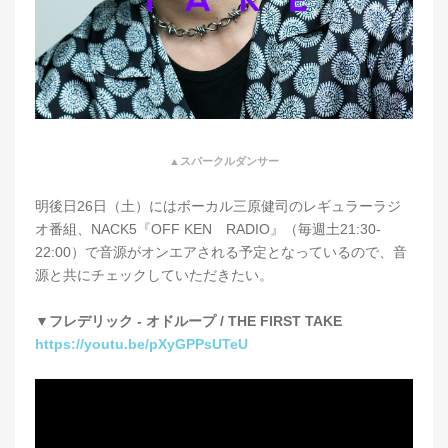
▲スパークルダンサー
明後日26日（土）にはボーカル三原健司のレギュラーラジ
オ番組、NACK5『OFF KEN RADIO』（毎週土21:30-
22:00）で音源がオンエアされる予定となっているので、音
源と共にチェックしていただきたい。
▼フレデリック - オドループ / THE FIRST TAKE
https://youtu.be/pXyGPPsUTeU