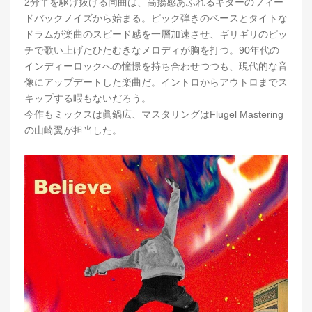
2分半を駆け抜ける同曲は、高揚感あふれるギターのフィー
ドバックノイズから始まる。ピック弾きのベースとタイトな
ドラムが楽曲のスピード感を一層加速させ、ギリギリのピッ
チで歌い上げたひたむきなメロディが胸を打つ。90年代の
インディーロックへの憧憬を持ち合わせつつも、現代的な音
像にアップデートした楽曲だ。イントロからアウトロまでス
キップする暇もないだろう。
今作もミックスは眞鍋広、マスタリングはFlugel Mastering
の山崎翼が担当した。