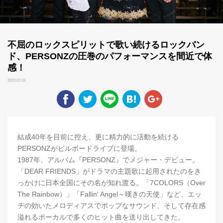
不屈のロックスピリットで歌い続けるロックバン
ド、PERSONZの圧巻のパフォーマンスを間近で体
感！
2023.07.03
結成40年を目前に控え、更に精力的に活動を続ける
PERSONZがビルボードライブに登場。
1987年、アルバム『PERSONZ』でメジャー・デビュー。
「DEAR FRIENDS」がドラマの主題歌に起用されたのをき
っかけに日本全国にその名が知れ渡る。「7COLORS（Over
The Rainbow）」「Fallin' Angel～嘆きの天使」など、エッ
ヂの効いたメロディアスでポップなサウンド、そして存在感
溢れるボーカルで多くのヒット曲を送り出してきた。