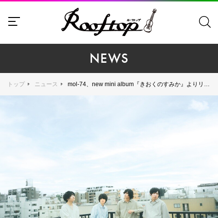
NEWS
トップ
ニュース
mol-74、new mini album『きおくのすみか』よりリードトラック「0.1s」を6月28日先行配信決定！ MUSIC VIDEOも公開決定！