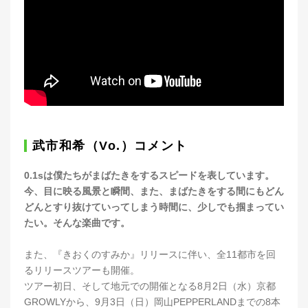
武市和希（Vo.）コメント
0.1sは僕たちがまばたきをするスピードを表しています。
今、目に映る風景と瞬間、また、まばたきをする間にもどん
どんとすり抜けていってしまう時間に、少しでも掴まってい
たい。そんな楽曲です。
また、『きおくのすみか』リリースに伴い、全11都市を回
るリリースツアーも開催。
ツアー初日、そして地元での開催となる8月2日（水）京都
GROWLYから、9月3日（日）岡山PEPPERLANDまでの8本