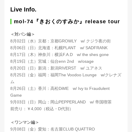
Live Info.
mol-74『きおくのすみか』release tour
＜対バン編＞
8月02日（水）京都：京都GROWLY w/ クジラ夜の街
8月06日（日）北海道：札幌PLANT w/ SADFRANK
8月17日（木）神奈川：横浜F.A.D w/ the shes gone
8月19日（土）宮城：仙台enn 2nd w/osage
8月20日（日）新潟：新潟RIVERST w/ ユアネス
8月25日（金）福岡：福岡The Voodoo Lounge w/クレナズ
ム
8月26日（土）香川：高松DiME w/ Ivy to Fraudulent
Game
9月03日（日）岡山：岡山PEPPERLAND w/ 帝国喫茶
前売り：￥4,000（税込・D代別）
＜ワンマン編＞
9月08日（金）愛知：名古屋CLUB QUATTRO