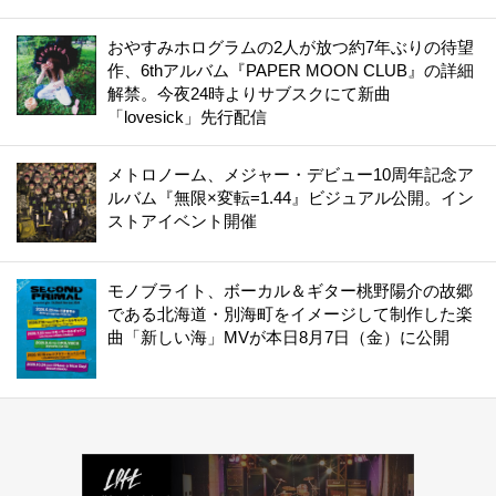
おやすみホログラムの2人が放つ約7年ぶりの待望
作、6thアルバム『PAPER MOON CLUB』の詳細
解禁。今夜24時よりサブスクにて新曲
「lovesick」先行配信
メトロノーム、メジャー・デビュー10周年記念ア
ルバム『無限×変転=1.44』ビジュアル公開。イン
ストアイベント開催
モノブライト、ボーカル＆ギター桃野陽介の故郷
である北海道・別海町をイメージして制作した楽
曲「新しい海」MVが本日8月7日（金）に公開