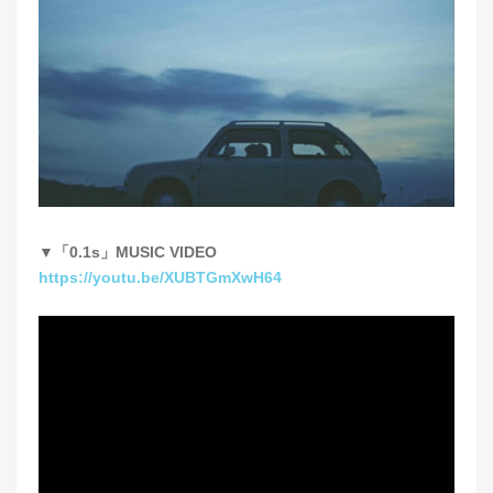
▼「0.1s」MUSIC VIDEO
https://youtu.be/XUBTGmXwH64