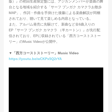
版）』の初回生産限定盤には、アジカンメンバーが楽曲の舞
台となる地域を紹介する「サーフ ブンガク カマクラお散歩
MAP」、作詞・作曲を手掛けた後藤による楽曲解説が同梱
されており、聴いて見て楽しめる内容となっている。
また、アルバム発売に先駆けて、新曲など全6曲入りの
EP『サーフ ブンガク カマクラ （半カートン）』が先行配
信されており、EPに収録されている「西方コーストストー
リー」のMusic Videoが公開中。
▼「西方コーストストーリー」Music Video
https://youtu.be/wCKPx5Q2rYA