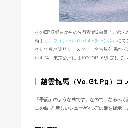
そのEP収録曲からの先行配信2曲目「ごめんね」
時より
オフィシャルYouTubeチャンネル
にて
そして東名阪リリースツアー名古屋公演のゲスト
mol-74、東京公演には KOTORI が決
越雲龍馬（Vo,Gt,Pg）
「手記」のような曲です。なので、なるべく
この曲で“新しいシューゲイズ”の形を提示し