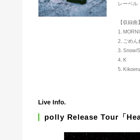
レーベル：
【収録曲
1. MORN
2. ごめん
3. Snow/
4. K
5. Kikoer
Live Info.
polly Release Tour「He