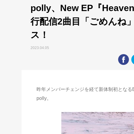
polly、New EP『Heave
行配信2曲目「ごめんね」
ス！
2023.04.05
昨年メンバーチェンジを経て新体制初となるEP『H
polly。