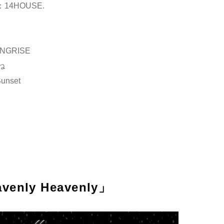
14HOUSE.
】
INGRISE
ね
Sunset
u
avenly Heavenly」