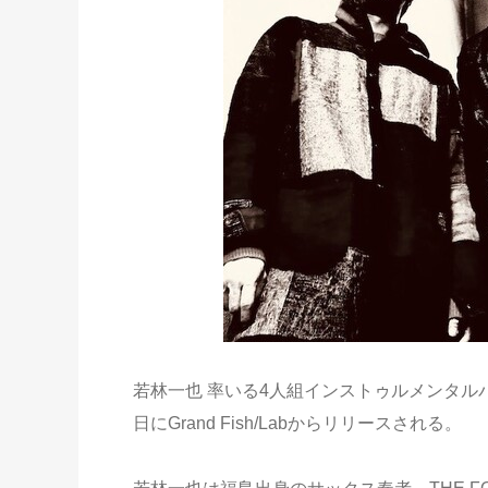
若林一也 率いる4人組インストゥルメンタルバンド、
日にGrand Fish/Labからリリースされる。