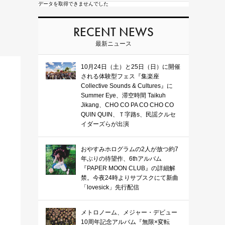
データを取得できませんでした
RECENT NEWS
最新ニュース
10月24日（土）と25日（日）に開催
される体験型フェス『集楽座
Collective Sounds & Cultures』に
Summer Eye、滞空時間 Taikuh
Jikang、CHO CO PA CO CHO CO
QUIN QUIN、Ｔ字路s、民謡クルセ
イダーズらが出演
おやすみホログラムの2人が放つ約7
年ぶりの待望作、6thアルバム
『PAPER MOON CLUB』の詳細解
禁。今夜24時よりサブスクにて新曲
「lovesick」先行配信
メトロノーム、メジャー・デビュー
10周年記念アルバム『無限×変転