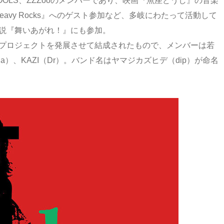
OOLS、ZZZooのメンバーであり、映画『魚座どうし』の音楽
Heavy Rocks』へのゲスト参加など、多岐にわたって活動して
小説『舞いあがれ！』にも参加。
いたプロジェクトを発展させて結成されたもので、メンバーは若
a）、KAZI（Dr）。バンド名はヤマジカズヒデ（dip）が命名