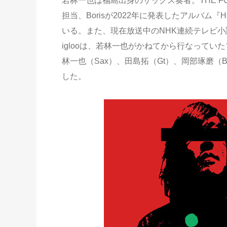
若林一也は福島出身のサックス奏者。THE F
担当、Borisが2022年に発表したアルバム『
いる。また、現在放送中のNHK連続テレビ
iglooは、若林一也がかねてから行なって
林一也（Sax）、田島拓（Gt）、岡部琢磨（B
した。