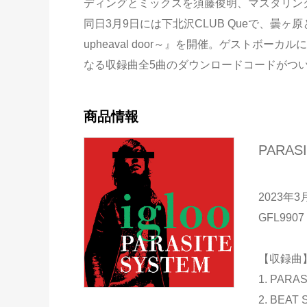
ディングとミックスを須藤俊明、マスタリングを中
同日3月9日には下北沢CLUB Queで、曇ヶ原との2マ
upheaval door～』を開催。ゲストボー
なる収録曲全5曲のダウンロードコードがつ
商品情報
PARAS
2023年
GFL9907
【収録曲
1. PARA
2. BEAT