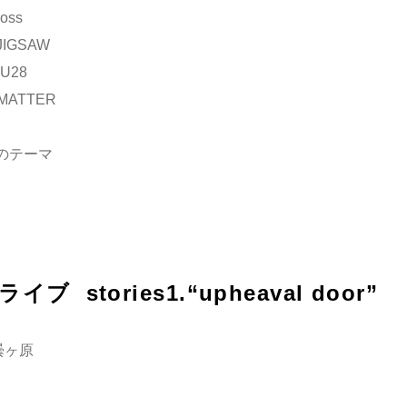
ross
 JIGSAW
RU28
 MATTER
陣のテーマ
ライブ stories1.“upheaval door”
曇ヶ原