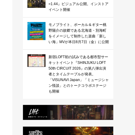
=1.44』ビジュアル公開。インストア
イベント開催
モノブライト、ボーカル＆ギター桃
野陽介の故郷である北海道・別海町
をイメージして制作した楽曲「新し
い海」MVが本日8月7日（金）に公開
新宿LOFT初の試みである都市型サー
キットイベント『SHINJUKU LOFT
50th CIRCUIT 2026』の第八弾出演
者とタイムテーブルが発表。
「VISUNAVI Japan」「ミュージシャ
ン怪談」とのトークコラボステージ
も開催