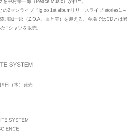
村宗一郎（Peace Music）が担当。
ンライブ『igloo 1st albumリリースライブ stories1.～
カルに森川誠一郎（Z.O.A、血と雫）を迎える。会場ではCDとは異
いたTシャツを販売。
ITE SYSTEM
3月9日（木）発売
】
SITE SYSTEM
 SCIENCE