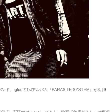
iglooの1stアルバム『PARASITE SYSTEM』が3月9