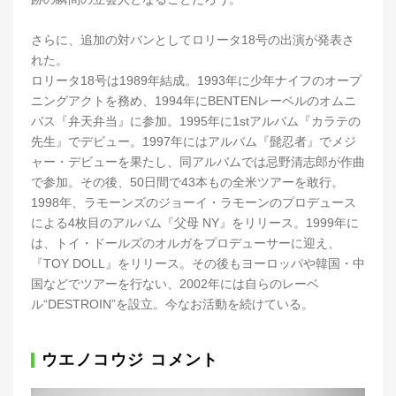
さらに、追加の対バンとしてロリータ18号の出演が発表さ
れた。
ロリータ18号は1989年結成。1993年に少年ナイフのオープ
ニングアクトを務め、1994年にBENTENレーベルのオムニ
バス『弁天弁当』に参加。1995年に1stアルバム『カラテの
先生』でデビュー。1997年にはアルバム『髭忍者』でメジ
ャー・デビューを果たし、同アルバムでは忌野清志郎が作曲
で参加。その後、50日間で43本もの全米ツアーを敢行。
1998年、ラモーンズのジョーイ・ラモーンのプロデュース
による4枚目のアルバム『父母 NY』をリリース。1999年に
は、トイ・ドールズのオルガをプロデューサーに迎え、
『TOY DOLL』をリリース。その後もヨーロッパや韓国・中
国などでツアーを行ない、2002年には自らのレーベ
ル“DESTROIN”を設立。今なお活動を続けている。
ウエノコウジ コメント