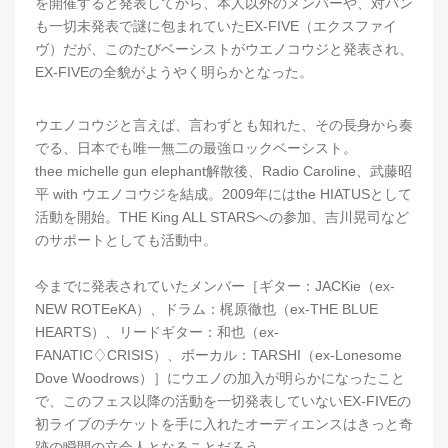
を開催すると発表してから、本人以外のメンバーや、対バン
も一切未発表で謎に包まれていたEX-FIVE（エクスファイ
ヴ）だが、このたびベーシストがウエノコウジと発表され、
EX-FIVEの全貌がようやく明らかとなった。
ウエノコウジと言えば、言わずとも知れた、その長身から奏
でる、日本でも唯一無二の最強ロックベーシスト。
thee michelle gun elephant解散後、Radio Caroline、武藤昭
平 with ウエノコウジを結成。2009年にはthe HIATUSとして
活動を開始。THE King ALL STARSへの参加、吉川晃司など
のサポートとしても活動中。
今までに発表されていたメンバー［ギター：JACKie（ex-
NEW ROTEeKA）、ドラム：梶原徹也（ex-THE BLUE
HEARTS）、リードギター：和也（ex-
FANATIC♢CRISIS）、ボーカル：TARSHI（ex-Lonesome
Dove Woodrows）］にウエノの加入が明らかになったこと
で、このフェス以降の活動を一切発表していないEX-FIVEの
初ライブのチケットを手に入れたオーディエンスはきっと奇
跡の瞬間の立会人となることだろう。