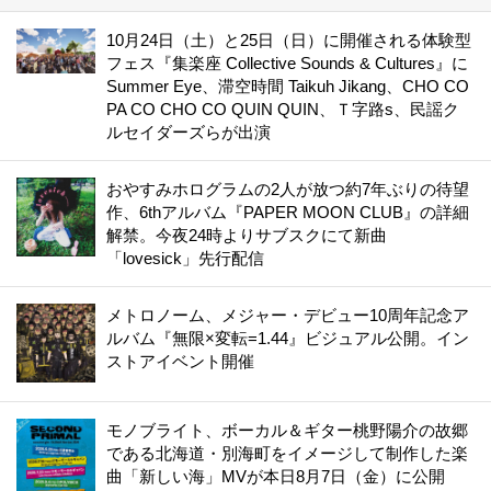
10月24日（土）と25日（日）に開催される体験型
フェス『集楽座 Collective Sounds & Cultures』に
Summer Eye、滞空時間 Taikuh Jikang、CHO CO
PA CO CHO CO QUIN QUIN、Ｔ字路s、民謡ク
ルセイダーズらが出演
おやすみホログラムの2人が放つ約7年ぶりの待望
作、6thアルバム『PAPER MOON CLUB』の詳細
解禁。今夜24時よりサブスクにて新曲
「lovesick」先行配信
メトロノーム、メジャー・デビュー10周年記念ア
ルバム『無限×変転=1.44』ビジュアル公開。イン
ストアイベント開催
モノブライト、ボーカル＆ギター桃野陽介の故郷
である北海道・別海町をイメージして制作した楽
曲「新しい海」MVが本日8月7日（金）に公開