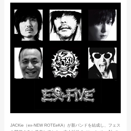
JACKie（ex-NEW ROTEeKA）が新バンドを結成し、フェス