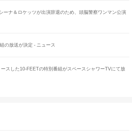
、シーナ＆ロケッツが出演辞退のため、頭脳警察ワンマン公演
の放送が決定 - ニュース
スした10-FEETの特別番組がスペースシャワーTVにて放