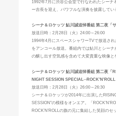
1992年7月に渋谷公会堂で行なわれたシー
ー吉長を迎え、パワフルな演奏を披露してい
シーナ＆ロケッツ 鮎川誠追悼番組 第二夜「サ
放送日時：2月28日（火）24:00～26:00
1994年4月にスペースシャワーTVで放送
をアンコール放送。番組内では鮎川とシーナ
の醸し出す空気感を含めて大変貴重な映像と
シーナ＆ロケッツ 鮎川誠追悼番組 第二夜「RISING S
NIGHT SESSION SPECIAL─ROCK'N'ROL
放送日時：2月28日（火）26:00～26:30
シーナ＆ロケッツが2014年に出演したRISING SUN R
SESSION”の模様をオンエア。「ROCK'N
ROCK'N'ROLLの旗の元に集結した笑顔