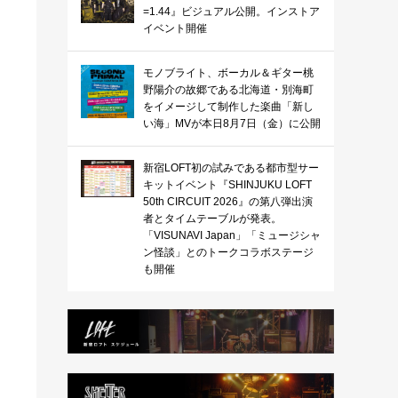
=1.44』ビジュアル公開。インストア
イベント開催
モノブライト、ボーカル＆ギター桃
野陽介の故郷である北海道・別海町
をイメージして制作した楽曲「新し
い海」MVが本日8月7日（金）に公開
新宿LOFT初の試みである都市型サー
キットイベント『SHINJUKU LOFT
50th CIRCUIT 2026』の第八弾出演
者とタイムテーブルが発表。
「VISUNAVI Japan」「ミュージシャ
ン怪談」とのトークコラボステージ
も開催