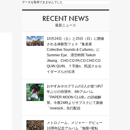
データを取得できませんでした
RECENT NEWS
最新ニュース
10月24日（土）と25日（日）に開催
される体験型フェス『集楽座
Collective Sounds & Cultures』に
Summer Eye、滞空時間 Taikuh
Jikang、CHO CO PA CO CHO CO
QUIN QUIN、Ｔ字路s、民謡クルセ
イダーズらが出演
おやすみホログラムの2人が放つ約7
年ぶりの待望作、6thアルバム
『PAPER MOON CLUB』の詳細解
禁。今夜24時よりサブスクにて新曲
「lovesick」先行配信
メトロノーム、メジャー・デビュー
10周年記念アルバム『無限×変転