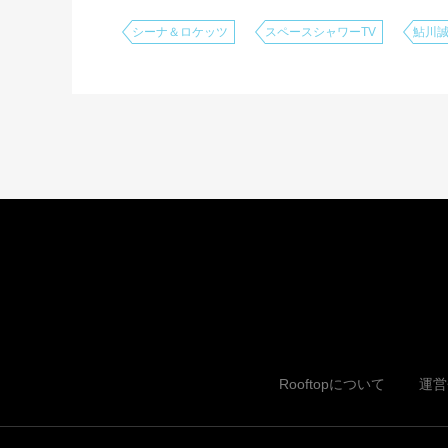
シーナ＆ロケッツ
スペースシャワーTV
鮎川
Rooftopについて
運営