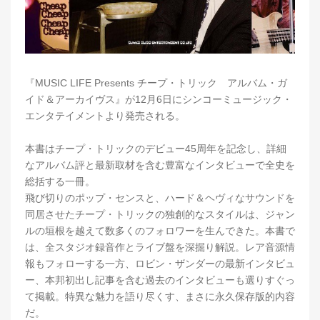
『MUSIC LIFE Presents チープ・トリック アルバム・ガ
イド＆アーカイヴス』が12月6日にシンコーミュージック・
エンタテイメントより発売される。
本書はチープ・トリックのデビュー45周年を記念し、詳細
なアルバム評と最新取材を含む豊富なインタビューで全史を
総括する一冊。
飛び切りのポップ・センスと、ハード＆ヘヴィなサウンドを
同居させたチープ・トリックの独創的なスタイルは、ジャン
ルの垣根を越えて数多くのフォロワーを生んできた。本書で
は、全スタジオ録音作とライブ盤を深掘り解説。レア音源情
報もフォローする一方、ロビン・ザンダーの最新インタビュ
ー、本邦初出し記事を含む過去のインタビューも選りすぐっ
て掲載。特異な魅力を語り尽くす、まさに永久保存版的内容
だ。