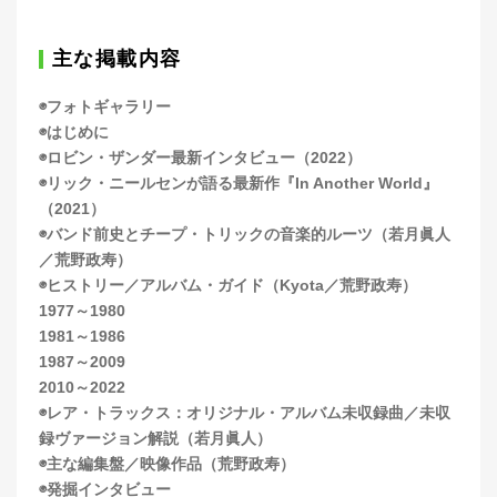
主な掲載内容
◉フォトギャラリー
◉はじめに
◉ロビン・ザンダー最新インタビュー（2022）
◉リック・ニールセンが語る最新作『In Another World』
（2021）
◉バンド前史とチープ・トリックの音楽的ルーツ（若月眞人
／荒野政寿）
◉ヒストリー／アルバム・ガイド（Kyota／荒野政寿）
1977～1980
1981～1986
1987～2009
2010～2022
◉レア・トラックス：オリジナル・アルバム未収録曲／未収
録ヴァージョン解説（若月眞人）
◉主な編集盤／映像作品（荒野政寿）
◉発掘インタビュー