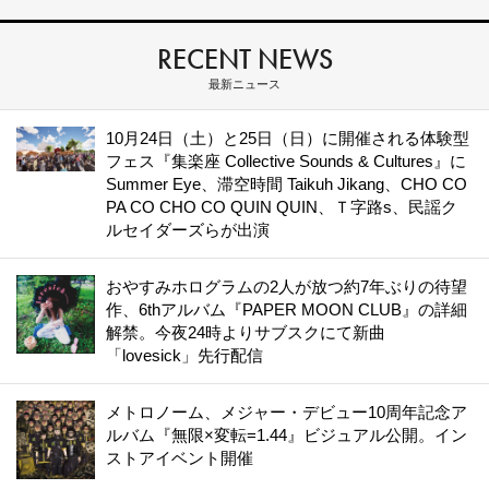
RECENT NEWS
最新ニュース
10月24日（土）と25日（日）に開催される体験型
フェス『集楽座 Collective Sounds & Cultures』に
Summer Eye、滞空時間 Taikuh Jikang、CHO CO
PA CO CHO CO QUIN QUIN、Ｔ字路s、民謡ク
ルセイダーズらが出演
おやすみホログラムの2人が放つ約7年ぶりの待望
作、6thアルバム『PAPER MOON CLUB』の詳細
解禁。今夜24時よりサブスクにて新曲
「lovesick」先行配信
メトロノーム、メジャー・デビュー10周年記念ア
ルバム『無限×変転=1.44』ビジュアル公開。イン
ストアイベント開催