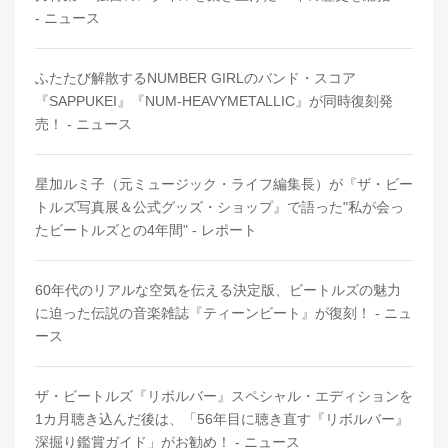
- ニュース
ふたたび解散するNUMBER GIRLのバンド・スコア
『SAPPUKEI』『NUM-HEAVYMETALLIC』が同時復刻発
売！ - ニュース
星加ルミ子（元ミュージック・ライフ編集長）が『ザ・ビー
トルズ写真展＆公式グッズ・ショップ』で語った"私が会っ
たビートルズとの4年間" - レポート
60年代のリアルな空気を伝える決定版、ビートルズの魅力
に迫った伝説の音楽雑誌『ティーンビート』が復刻！ - ニュ
ース
ザ・ビートルズ『リボルバー』スペシャル・エディションを
1カ月聴き込んだ後は、「56年目に聴き直す『リボルバー』
深掘り鑑賞ガイド」がお勧め！ - ニュース