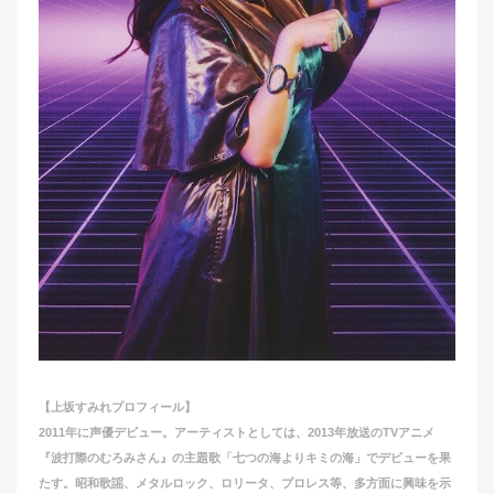
【上坂すみれプロフィール】
2011年に声優デビュー。アーティストとしては、2013年放送のTVアニメ
『波打際のむろみさん』の主題歌「七つの海よりキミの海」でデビューを果
たす。昭和歌謡、メタルロック、ロリータ、プロレス等、多方面に興味を示