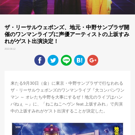
ザ・リーサルウェポンズ、地元・中野サンプラザ開
催のワンマンライブに声優アーティストの上坂すみ
れがゲスト出演決定！
2022.08.12
来たる9月30日（金）に東京・中野サンプラザで行なわれる
ザ・リーサルウェポンズのワンマンライブ『大コンバンワン
マン ～ オレたち中野を大事にするぜ！地元のライブはハン
パねぇ ～』に、「ねこねこヘヴン feat.上坂すみれ」で共演
中の上坂すみれがゲスト出演することが決定した。