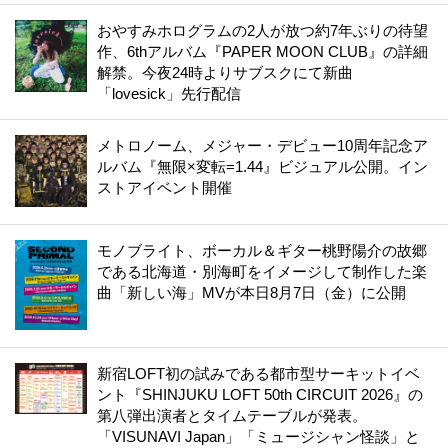
おやすみホログラムの2人が放つ約7年ぶりの待望
作、6thアルバム『PAPER MOON CLUB』の詳細
解禁。今夜24時よりサブスクにて新曲
「lovesick」先行配信
メトロノーム、メジャー・デビュー10周年記念ア
ルバム『無限×変転=1.44』ビジュアル公開。イン
ストアイベント開催
モノブライト、ボーカル＆ギター桃野陽介の故郷
である北海道・別海町をイメージして制作した楽
曲「新しい海」MVが本日8月7日（金）に公開
新宿LOFT初の試みである都市型サーキットイベ
ント『SHINJUKU LOFT 50th CIRCUIT 2026』の
第八弾出演者とタイムテーブルが発表。
「VISUNAVI Japan」「ミュージシャン怪談」と