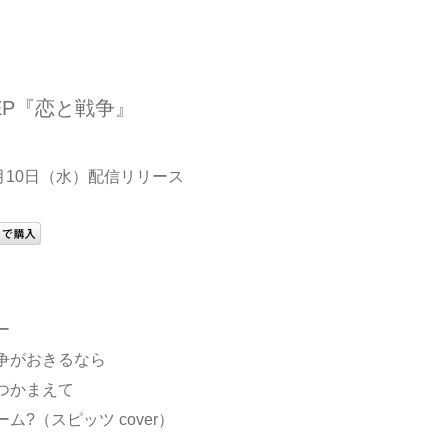
al EP『恋と戦争』
8月10日（水）配信リリース
】
ー
戦争がおきるなら
でつかまえて
ーム?（スピッツ cover）