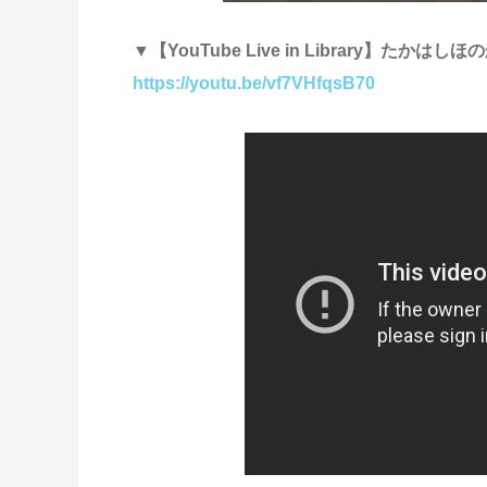
▼【YouTube Live in Library】た
https://youtu.be/vf7VHfqsB70