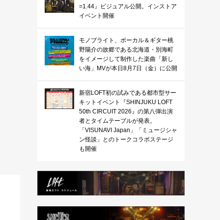
=1.44』ビジュアル公開。インストア
イベント開催
モノブライト、ボーカル＆ギター桃
野陽介の故郷である北海道・別海町
をイメージして制作した楽曲「新し
い海」MVが本日8月7日（金）に公開
新宿LOFT初の試みである都市型サー
キットイベント『SHINJUKU LOFT
50th CIRCUIT 2026』の第八弾出演
者とタイムテーブルが発表。
「VISUNAVI Japan」「ミュージシャ
ン怪談」とのトークコラボステージ
も開催