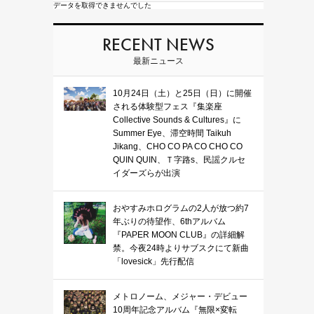
データを取得できませんでした
RECENT NEWS
最新ニュース
10月24日（土）と25日（日）に開催
される体験型フェス『集楽座
Collective Sounds & Cultures』に
Summer Eye、滞空時間 Taikuh
Jikang、CHO CO PA CO CHO CO
QUIN QUIN、Ｔ字路s、民謡クルセ
イダーズらが出演
おやすみホログラムの2人が放つ約7
年ぶりの待望作、6thアルバム
『PAPER MOON CLUB』の詳細解
禁。今夜24時よりサブスクにて新曲
「lovesick」先行配信
メトロノーム、メジャー・デビュー
10周年記念アルバム『無限×変転