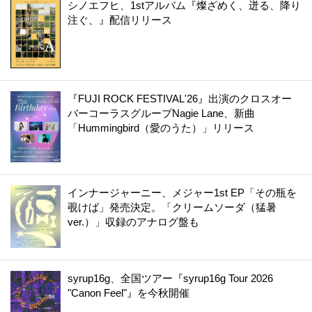
シノエフヒ、1stアルバム『燦ざめく、迸る、降り
注ぐ、』配信リリース
『FUJI ROCK FESTIVAL'26』出演のクロスオー
バーコーラスグループNagie Lane、新曲
「Hummingbird（愛のうた）」リリース
インナージャーニー、メジャー1st EP「その瓶を
覗けば」発売決定。「クリームソーダ（猛暑
ver.）」収録のアナログ盤も
syrup16g、全国ツアー『syrup16g Tour 2026
"Canon Feel"』を今秋開催