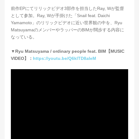
前作EPにてリリックビデオ3部作を担当したRay, Wが監督
として参加。Ray, Wが手掛けた「Snail feat. Daichi
Yamamoto」のリリックビデオに近い世界観の中を、Ryu
MatsuyamaのメンバーやラッパーのBIMが闊歩する内容に
なっている。
▼Ryu Matsuyama / ordinary people feat. BIM【MUSIC
VIDEO】：
https://youtu.be/Q6klTD8aIeM