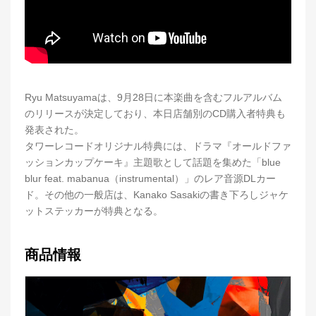
Ryu Matsuyamaは、9月28日に本楽曲を含むフルアルバム
のリリースが決定しており、本日店舗別のCD購入者特典も
発表された。
タワーレコードオリジナル特典には、ドラマ『オールドファ
ッションカップケーキ』主題歌として話題を集めた「blue
blur feat. mabanua（instrumental）」のレア音源DLカー
ド。その他の一般店は、Kanako Sasakiの書き下ろしジャケ
ットステッカーが特典となる。
商品情報