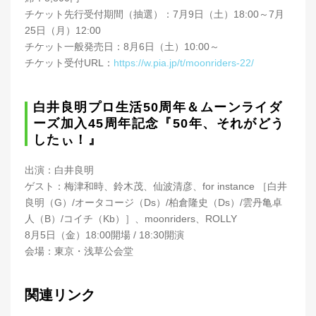
チケット先行受付期間（抽選）：7月9日（土）18:00～7月
25日（月）12:00
チケット一般発売日：8月6日（土）10:00～
チケット受付URL：
https://w.pia.jp/t/moonriders-22/
白井良明プロ生活50周年＆ムーンライダ
ーズ加入45周年記念『50年、それがどう
したぃ！』
出演：白井良明
ゲスト：梅津和時、鈴木茂、仙波清彦、for instance ［白井
良明（G）/オータコージ（Ds）/柏倉隆史（Ds）/雲丹亀卓
人（B）/コイチ（Kb）］、moonriders、ROLLY
8月5日（金）18:00開場 / 18:30開演
会場：東京・浅草公会堂
関連リンク