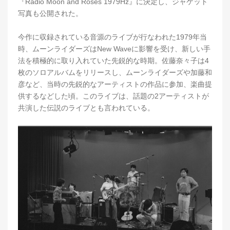
『Radio Moon and Roses 1979Hz』に決定し、ジャケット
写真も公開された。
今作に収録されている音源のライブが行なわれた1979年当
時、ムーンライダーズはNew Waveに影響を受け、新しい手
法を積極的に取り入れていた先鋭的な時期。佐藤奈々子は4
枚のソロアルバムをリリースし、ムーンライダーズや加藤和
彦など、当時の先鋭的なアーティストの作品に参加、楽曲提
供するなどした頃。このライブは、話題の2アーティストが
共演した伝説のライブとも言われている。