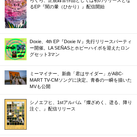
ろくろ、正規録音作品としては初のリリースとな
るEP『闇の暈（ひかり）』配信開始
Doxie、4th EP『Doxie Ⅳ』先行リリースパーティ
ー開催。LA SEÑASとホピーハイボを迎えたロン
グセット3マン
ミーマイナー、新曲「君はサイダー」がABC-
MART TV-CMソングに決定。青春の一瞬を描いた
MVも公開
シノエフヒ、1stアルバム『燦ざめく、迸る、降り
注ぐ、』配信リリース