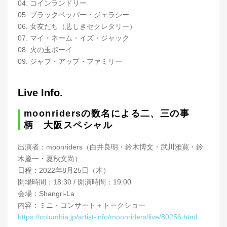
04. コインランドリー
05. ブラックペッパー・ジェラシー
06. 女友だち（悲しきセクレタリー）
07. マイ・ネーム・イズ・ジャック
08. 火の玉ボーイ
09. ジャブ・アップ・ファミリー
Live Info.
moonridersの数名による二、三の事
柄 大阪スペシャル
出演者：moonriders（白井良明・鈴木博文・武川雅寛・鈴
木慶一・夏秋文尚）
日程：2022年8月25日（木）
開場時間：18:30 / 開演時間：19:00
会場：Shangri-La
内容：ミニ・コンサート＋トークショー
https://columbia.jp/artist-info/moonriders/live/80256.html