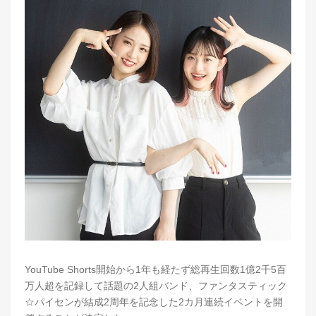
YouTube Shorts開始から1年も経たず総再生回数1億2千5百
万人超を記録して話題の2人組バンド、ファンタスティック
☆パイセンが結成2周年を記念した2カ月連続イベントを開