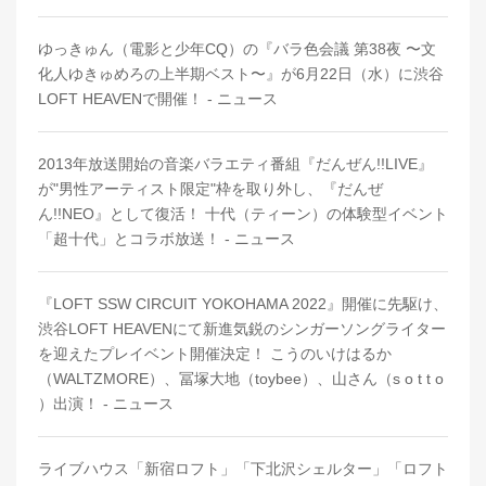
ゆっきゅん（電影と少年CQ）の『バラ色会議 第38夜 〜文
化人ゆきゅめろの上半期ベスト〜』が6月22日（水）に渋谷
LOFT HEAVENで開催！ - ニュース
2013年放送開始の音楽バラエティ番組『だんぜん!!LIVE』
が"男性アーティスト限定"枠を取り外し、『だんぜ
ん!!NEO』として復活！ 十代（ティーン）の体験型イベント
「超十代」とコラボ放送！ - ニュース
『LOFT SSW CIRCUIT YOKOHAMA 2022』開催に先駆け、
渋谷LOFT HEAVENにて新進気鋭のシンガーソングライター
を迎えたプレイベント開催決定！ こうのいけはるか
（WALTZMORE）、冨塚大地（toybee）、山さん（s o t t o
）出演！ - ニュース
ライブハウス「新宿ロフト」「下北沢シェルター」「ロフト