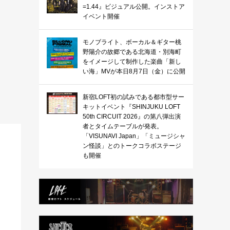
=1.44』ビジュアル公開。インストア
イベント開催
モノブライト、ボーカル＆ギター桃
野陽介の故郷である北海道・別海町
をイメージして制作した楽曲「新し
い海」MVが本日8月7日（金）に公開
新宿LOFT初の試みである都市型サー
キットイベント『SHINJUKU LOFT
50th CIRCUIT 2026』の第八弾出演
者とタイムテーブルが発表。
「VISUNAVI Japan」「ミュージシャ
ン怪談」とのトークコラボステージ
も開催