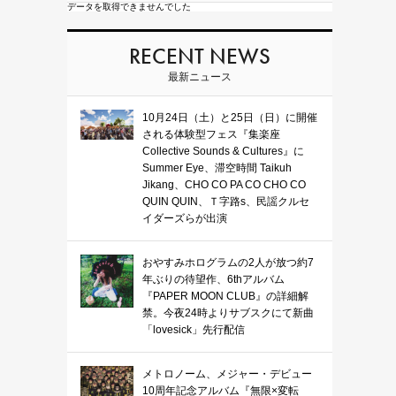
データを取得できませんでした
RECENT NEWS
最新ニュース
10月24日（土）と25日（日）に開催
される体験型フェス『集楽座
Collective Sounds & Cultures』に
Summer Eye、滞空時間 Taikuh
Jikang、CHO CO PA CO CHO CO
QUIN QUIN、Ｔ字路s、民謡クルセ
イダーズらが出演
おやすみホログラムの2人が放つ約7
年ぶりの待望作、6thアルバム
『PAPER MOON CLUB』の詳細解
禁。今夜24時よりサブスクにて新曲
「lovesick」先行配信
メトロノーム、メジャー・デビュー
10周年記念アルバム『無限×変転