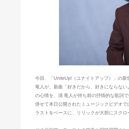
今回、「UniteUp!（ユナイトアップ）」
竜人が、新曲「好きだから、好きにならない
の心情を、清 竜人が持ち前の抒情的な歌詞
併せて本日公開されたミュージックビデオで
ラストをベースに、リリックが大胆にスクロー