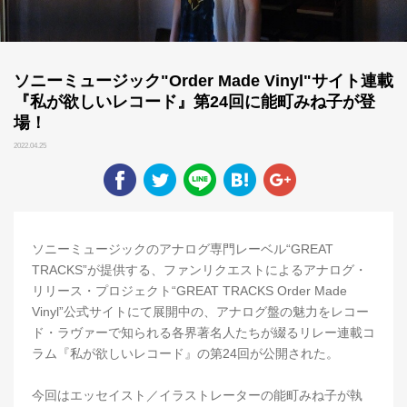
ソニーミュージック"Order Made Vinyl"サイト連載
『私が欲しいレコード』第24回に能町みね子が登
場！
2022.04.25
ソニーミュージックのアナログ専門レーベル“GREAT
TRACKS”が提供する、ファンリクエストによるアナログ・
リリース・プロジェクト“GREAT TRACKS Order Made
Vinyl”公式サイトにて展開中の、アナログ盤の魅力をレコー
ド・ラヴァーで知られる各界著名人たちが綴るリレー連載コ
ラム『私が欲しいレコード』の第24回が公開された。
今回はエッセイスト／イラストレーターの能町みね子が執