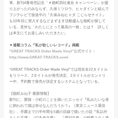
筆。新刊4冊発売記念「＃能町四社連合 キャンペーン」が盛
り上がったのみならず、久保ミツロウ、ヒャダインと組んで
フジテレビで放送中の『久保みねヒャダ こじらせナイト』
も10年目に突入するなどまずます活動盛んな能町が探して
いる、意外な「わたしにとって最高の一枚」とは？ 詳しく
は本文にてお楽しみいただきたい。
▼連載コラム『私が欲しいレコード』掲載
“GREAT TRACKS Order Made Vinyl”公式サイト：
http://www.GREAT-TRACKS.com/
“GREAT TRACKS Order Made Vinyl”では現在全22タイトル
をリリース、2タイトルが発売決定、2タイトルがエントリ
ー中。予約数で発売が決定するシステムとなっている。
【能町みね子 最新情報】
新刊に、愛猫・小町のことを描いたエッセイ『私みたいな者
に飼われて猫は幸せなんだろうか？』（東京ニュース通信
社）、卒園までの半年間を5歳の目線で描いた小説『私以外
みんな不潔』（幻冬舎文庫）、「週刊文春」の時事コラム連