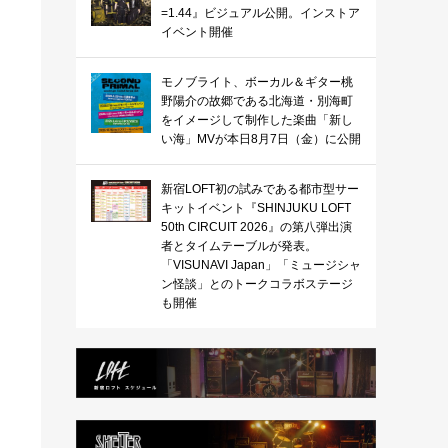
=1.44』ビジュアル公開。インストア
イベント開催
モノブライト、ボーカル＆ギター桃
野陽介の故郷である北海道・別海町
をイメージして制作した楽曲「新し
い海」MVが本日8月7日（金）に公開
新宿LOFT初の試みである都市型サー
キットイベント『SHINJUKU LOFT
50th CIRCUIT 2026』の第八弾出演
者とタイムテーブルが発表。
「VISUNAVI Japan」「ミュージシャ
ン怪談」とのトークコラボステージ
も開催