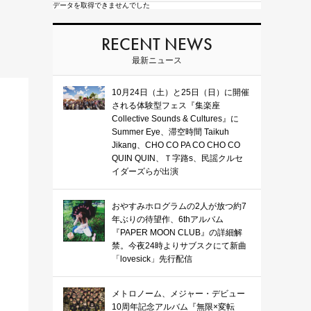
データを取得できませんでした
RECENT NEWS
最新ニュース
10月24日（土）と25日（日）に開催
される体験型フェス『集楽座
Collective Sounds & Cultures』に
Summer Eye、滞空時間 Taikuh
Jikang、CHO CO PA CO CHO CO
QUIN QUIN、Ｔ字路s、民謡クルセ
イダーズらが出演
おやすみホログラムの2人が放つ約7
年ぶりの待望作、6thアルバム
『PAPER MOON CLUB』の詳細解
禁。今夜24時よりサブスクにて新曲
「lovesick」先行配信
メトロノーム、メジャー・デビュー
10周年記念アルバム『無限×変転