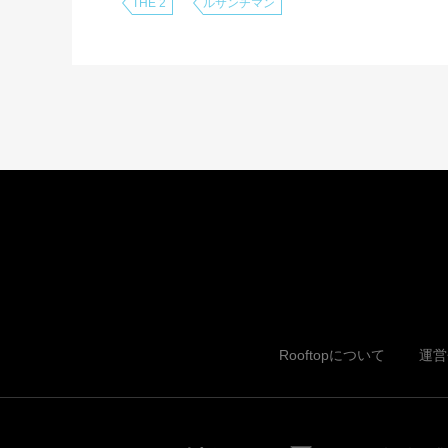
THE 2
ルサンチマン
Rooftopについて
運営