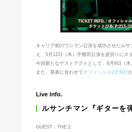
キャリア初のワンマン公演を成功させたルサ
え、5月12日（木）宇都宮公演を皮切りにス
今回新たなゲストアクトとして、6月9日（木）
また、発表に合わせて
オフィシャル2次先行
Live Info.
ルサンチマン『ギターを弾
GUEST：THE 2