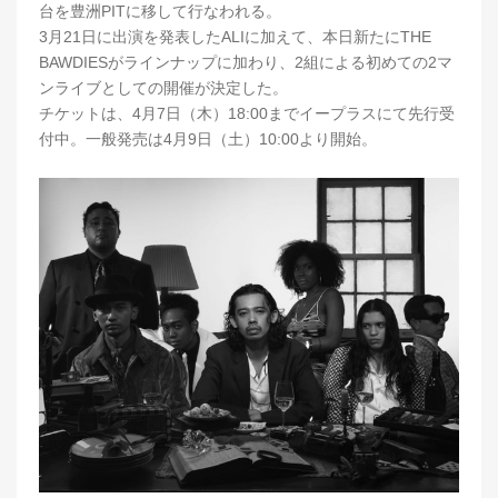
台を豊洲PITに移して行なわれる。
3月21日に出演を発表したALIに加えて、本日新たにTHE
BAWDIESがラインナップに加わり、2組による初めての2マ
ンライブとしての開催が決定した。
チケットは、4月7日（木）18:00までイープラスにて先行受
付中。一般発売は4月9日（土）10:00より開始。