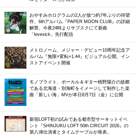
おやすみホログラムの2人が放つ約7年ぶりの待望
作、6thアルバム『PAPER MOON CLUB』の詳細
解禁。今夜24時よりサブスクにて新曲
「lovesick」先行配信
メトロノーム、メジャー・デビュー10周年記念ア
ルバム『無限×変転=1.44』ビジュアル公開。イン
ストアイベント開催
モノブライト、ボーカル＆ギター桃野陽介の故郷
である北海道・別海町をイメージして制作した楽
曲「新しい海」MVが本日8月7日（金）に公開
新宿LOFT初の試みである都市型サーキットイベ
ント『SHINJUKU LOFT 50th CIRCUIT 2026』の
第八弾出演者とタイムテーブルが発表。