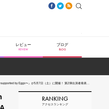
レビュー
ブログ
REVIEW
BLOG
！ 第2弾出演者発表として、ひがしりさ、粟子真行（ココロオークション）、中野ミホ、西沢成悟 （メメタァ）らの出演が決定！
h
RANKING
アクセスランキング
MA