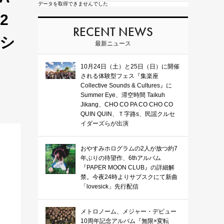
データを取得できませんでした
2
RECENT NEWS
シ
最新ニュース
！
10月24日（土）と25日（日）に開催
される体験型フェス『集楽座
Collective Sounds & Cultures』に
Summer Eye、滞空時間 Taikuh
Jikang、CHO CO PA CO CHO CO
QUIN QUIN、Ｔ字路s、民謡クルセ
イダーズらが出演
おやすみホログラムの2人が放つ約7
年ぶりの待望作、6thアルバム
『PAPER MOON CLUB』の詳細解
禁。今夜24時よりサブスクにて新曲
「lovesick」先行配信
メトロノーム、メジャー・デビュー
10周年記念アルバム『無限×変転