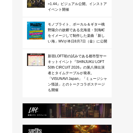
=1.44』ビジュアル公開。インストア
イベント開催
モノブライト、ボーカル＆ギター桃
野陽介の故郷である北海道・別海町
をイメージして制作した楽曲「新し
い海」MVが本日8月7日（金）に公開
新宿LOFT初の試みである都市型サー
キットイベント『SHINJUKU LOFT
50th CIRCUIT 2026』の第八弾出演
者とタイムテーブルが発表。
「VISUNAVI Japan」「ミュージシャ
ン怪談」とのトークコラボステージ
も開催