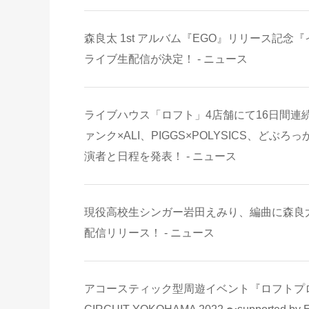
森良太 1st アルバム『EGO』リリース記
ライブ生配信が決定！ - ニュース
ライブハウス「ロフト」4店舗にて16日間連
ァンク×ALI、PIGGS×POLYSICS、どぶろっかー
演者と日程を発表！ - ニュース
現役高校生シンガー岩田えみり、編曲に森良太（B
配信リリース！ - ニュース
アコースティック型周遊イベント『ロフトプロジェクト50