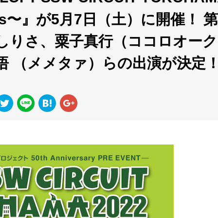
y Eggs〜』が5月7日（土）に開催！ 第
しりさ、粟子真行（ココロオーク
悟 （メメタァ）らの出演が決定