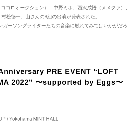
（ココロオークション）、中野ミホ、西沢成悟（メメタァ）、
カコ、村松徳一、山さんの8組の出演が発表された。
ンガーソングライターたちの音楽に触れてみてはいかがだろ
iversary PRE EVENT “LOFT
A 2022” 〜supported by Eggs〜
 / Yokohama MINT HALL