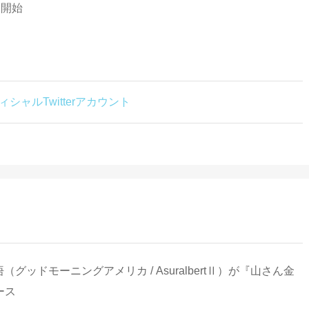
売開始
オフィシャルTwitterアカウント
と金廣真悟（グッドモーニングアメリカ / AsuralbertⅡ）が『山さん金
ース