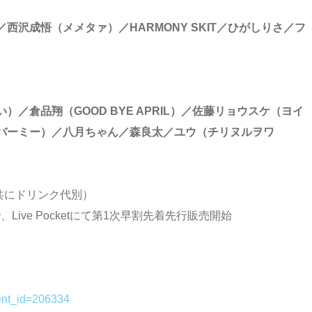
沢成悟（メメタァ）／HARMONY SKIT／ひがしりさ／フ
／倉品翔（GOOD BYE APRIL）／佐藤リョウスケ（ヨイ
バーミー）／八月ちゃん／森良太／ユウ（チリヌルヲワ
0円（共にドリンク代別）
、Live Pocketにて第1次早割先着先行販売開始
vent_id=206334