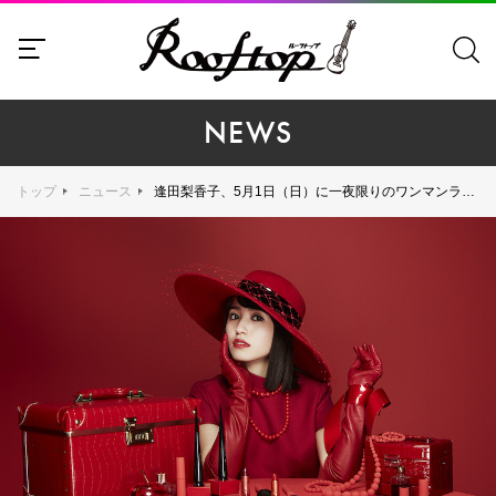
NEWS
トップ
ニュース
逢田梨香子、5月1日（日）に一夜限りのワンマンライブ『The night before Nostalgic』の開催が決定！