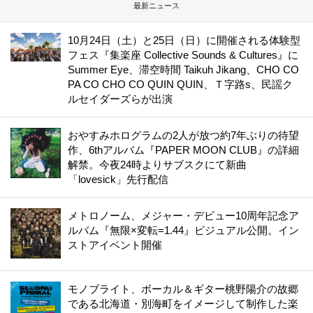
最新ニュース
10月24日（土）と25日（日）に開催される体験型
フェス『集楽座 Collective Sounds & Cultures』に
Summer Eye、滞空時間 Taikuh Jikang、CHO CO
PA CO CHO CO QUIN QUIN、Ｔ字路s、民謡ク
ルセイダーズらが出演
おやすみホログラムの2人が放つ約7年ぶりの待望
作、6thアルバム『PAPER MOON CLUB』の詳細
解禁。今夜24時よりサブスクにて新曲
「lovesick」先行配信
メトロノーム、メジャー・デビュー10周年記念ア
ルバム『無限×変転=1.44』ビジュアル公開。イン
ストアイベント開催
モノブライト、ボーカル＆ギター桃野陽介の故郷
である北海道・別海町をイメージして制作した楽