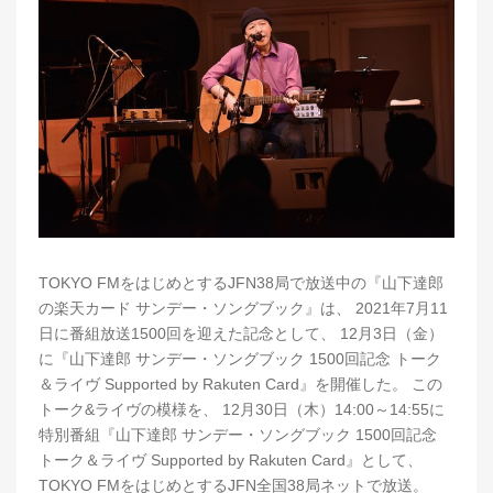
TOKYO FMをはじめとするJFN38局で放送中の『山下達郎
の楽天カード サンデー・ソングブック』は、 2021年7月11
日に番組放送1500回を迎えた記念として、 12月3日（金）
に『山下達郎 サンデー・ソングブック 1500回記念 トーク
＆ライヴ Supported by Rakuten Card』を開催した。 この
トーク&ライヴの模様を、 12月30日（木）14:00～14:55に
特別番組『山下達郎 サンデー・ソングブック 1500回記念
トーク＆ライヴ Supported by Rakuten Card』として、
TOKYO FMをはじめとするJFN全国38局ネットで放送。