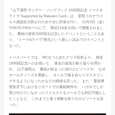
『山下達郎 サンデー・ソングブック 1500回記念 トーク＆
ライヴ Supported by Rakuten Card』は、 新型コロナウイ
ルス感染拡大防止のため十分に対策を行い、 12月3日（金）
TOKYO FMホールにて、 限定110名を招いて開催されまし
た。 番組の放送1500回を記念したイベントということもあ
り、 “トーク&ライヴ”形式という新しい試みでのイベントと
なった。
トークパートでは、 MCをつとめたクリス松村より、 放送
1500回記念へのお祝いと、 過去の放送の振り返りを問わ
れ、 山下達郎は、 番組が始まった頃のエピソードや、 なぜ
オールディーズを選曲し、 オンエア曲を自らリマスタリン
グするようになったかなどの経緯を語った。 また、 緊急事
態宣言下におけるリモートでの番組制作や、 ハガキでしか
受け付けていなかったリクエストをメールでも対応可能にし
たことなど、 これまでと違う体験を経てのエピソードを語
った。