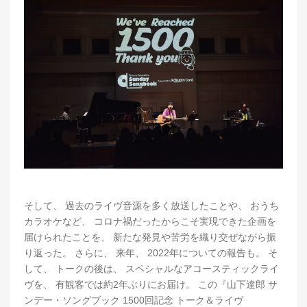
そして、 過去のライヴ音源を多く放送したことや、 おうち
カラオケなど、 コロナ禍だったからこそ実現できた企画を
届けられたことを、 新たな発見や苦労を織り交ぜながら振
り返った。 さらに、 来年、 2022年についての報告も。 そ
して、 トークの後は、 スペシャルなアコースティックライ
ヴを、 有観客では約2年ぶりにお届け。 この『山下達郎 サ
ンデー・ソングブック 1500回記念 トーク＆ライヴ