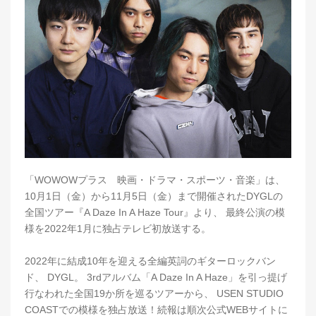
「WOWOWプラス 映画・ドラマ・スポーツ・音楽」は、
10月1日（金）から11月5日（金）まで開催されたDYGLの
全国ツアー『A Daze In A Haze Tour』より、 最終公演の模
様を2022年1月に独占テレビ初放送する。
2022年に結成10年を迎える全編英詞のギターロックバン
ド、 DYGL。 3rdアルバム「A Daze In A Haze」を引っ提げ
行なわれた全国19か所を巡るツアーから、 USEN STUDIO
COASTでの模様を独占放送！続報は順次公式WEBサイトに