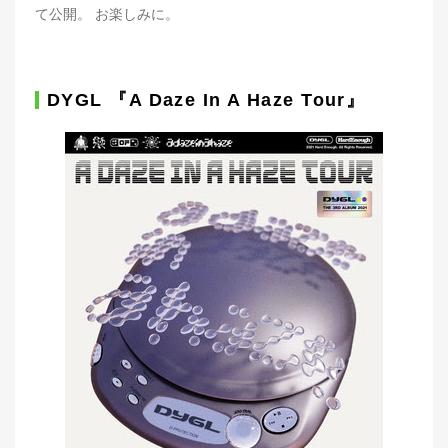
て公開。 お楽しみに。
DYGL 『A Daze In A Haze Tour』