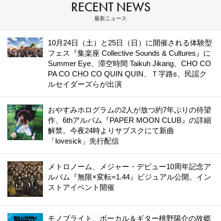
RECENT NEWS
最新ニュース
10月24日（土）と25日（日）に開催される体験型
フェス『集楽座 Collective Sounds & Cultures』に
Summer Eye、滞空時間 Taikuh Jikang、CHO CO
PA CO CHO CO QUIN QUIN、Ｔ字路s、民謡ク
ルセイダーズらが出演
おやすみホログラムの2人が放つ約7年ぶりの待望
作、6thアルバム『PAPER MOON CLUB』の詳細
解禁。今夜24時よりサブスクにて新曲
「lovesick」先行配信
メトロノーム、メジャー・デビュー10周年記念ア
ルバム『無限×変転=1.44』ビジュアル公開。イン
ストアイベント開催
モノブライト、ボーカル＆ギター桃野陽介の故郷