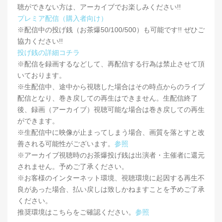
聴ができない方は、アーカイブでお楽しみください!!
プレミア配信（購入者向け）
※配信中の投げ銭（お茶爆50/100/500）も可能です!! ぜひご
協力ください!!
投げ銭の詳細コチラ
※配信を録画するなどして、再配信する行為は禁止させて頂
いております。
※生配信中、途中から視聴した場合はその時点からのライブ
配信となり、巻き戻しての再生はできません。生配信終了
後、録画（アーカイブ）視聴可能な場合は巻き戻しての再生
ができます。
※生配信中に映像が止まってしまう場合、画質を落とすと改
善される可能性がございます。
参照
※アーカイブ視聴時のお茶爆投げ銭は出演者・主催者に還元
されません。予めご了承ください。
※お客様のインターネット環境、視聴環境に起因する再生不
良があった場合、払い戻しは致しかねますことを予めご了承
ください。
推奨環境はこちらをご確認ください。
参照