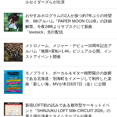
ルセイダーズらが出演
おやすみホログラムの2人が放つ約7年ぶりの待望
作、6thアルバム『PAPER MOON CLUB』の詳細
解禁。今夜24時よりサブスクにて新曲
「lovesick」先行配信
メトロノーム、メジャー・デビュー10周年記念ア
ルバム『無限×変転=1.44』ビジュアル公開。イン
ストアイベント開催
モノブライト、ボーカル＆ギター桃野陽介の故郷
である北海道・別海町をイメージして制作した楽
曲「新しい海」MVが本日8月7日（金）に公開
新宿LOFT初の試みである都市型サーキットイベ
ント『SHINJUKU LOFT 50th CIRCUIT 2026』の
第八弾出演者とタイムテーブルが発表。