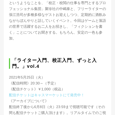
というようなことを、「校正・校閲の仕事を専門とするプロ
フェッショナル集団」聚珍社の中嶋泰と、フリーライターの
張江浩司が多種多様なゲストお迎えしつつ、定期的に酒飲み
ながらぼんやりと話していくイベント。今回はゲームと落語
の世界で活躍するお二人をお招きし、「フィクションを書
く」ことについてお聞きする。もちろん、安定の一色も参
加。
「ライター入門、校正入門、ずっと入
門。」vol.4
2021年5月25日（火）
《配信時間》20:30～（予定）
《配信チケット》￥1,000（税込）
配信チケットはキャスマーケットにて発売中！
《アーカイブについて》
配信終了後から6月8日（火）23:59まで視聴可能です（その
間も配信チケットご購入頂けます）。リアルタイムでのご視