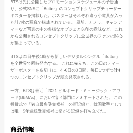
BTSは先に公開したプロモーションスケジュールの予告通
り、公式SNSに「Butter」のコンセプトクリップティーザー
ポスターを掲載した。ポスターはそれぞれ違う小道具が入っ
た計7枚の写真で構成されている。 風船、カメラ、キャンデ
ィーなど写真の中の多様なオブジェと矢印の意味など、これ
から公開されるコンセプトクリップに全世界のファンの関心
が集まっている。
BTSは21日午後1時から新しいデジタルシングル「Butter」
を全世界で同時発売する。 これに先立ち、この日のティー
ザーポスターを皮切りに、4~6日の3日間、毎日1つずつ計4
つのコンセプトクリップが順次発表される。
一方、BTSは最近「2021 ビルボード・ミュージック・アワ
ード(BBMAs)」において計4部門にノミネートされた。 この
授賞式で「独自最多受賞候補」の新記録と、韓国歌手として
は唯一5年連続受賞候補に挙がる記録を打ち立てた。
商品情報