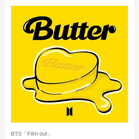
BTS「Film out」