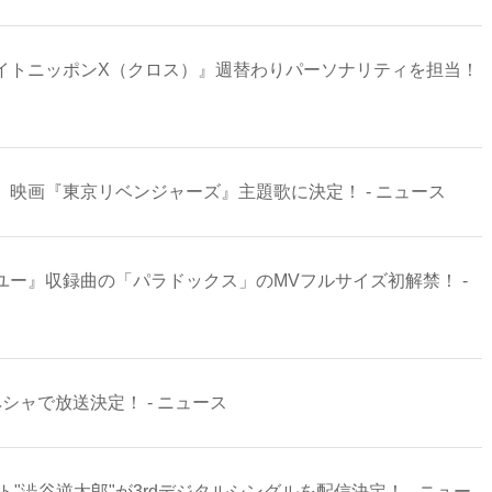
ルナイトニッポンX（クロス）』週替わりパーソナリティを担当！
が、映画『東京リベンジャーズ』主題歌に決定！ - ニュース
ラヴユー』収録曲の「パラドックス」のMVフルサイズ初解禁！ -
ペシャで放送決定！ - ニュース
クト"澁谷逆太郎"が3rdデジタルシングルを配信決定！ - ニュー