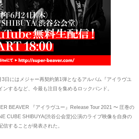
年2月3日にはメジャー再契約第1弾となるアルバム『アイラヴユ
インするなど、今最も注目を集めるロックバンド。
BEAVER 『アイラヴユー』Release Tour 2021 〜 圧巻の
 CUBE SHIBUYA(渋谷公会堂)公演のライブ映像を自身の
生配信することが発表された。