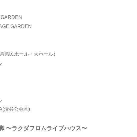
 GARDEN
AGE GARDEN
香川県県民ホール・大ホール）
ル
ル
UYA(渋谷公会堂)
P 行脚 〜ラクダフロムライブハウス〜