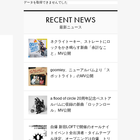
データを取得できませんでした
RECENT NEWS
最新ニュース
ネクライトーキー、ストレートにロ
ックをかき鳴らす新曲「余計なこ
と」MV公開
goomiey、ニューアルバムより「ス
ポットライト」のMV公開
a flood of circle 20周年記念ベストア
ルバムに収録の新曲「ロックンロー
ル」MV公開
自爆 新宿LOFTで開催のオールナイ
トイベント全出演者・タイムテーブ
ル決定。オープニングは自爆、トリ