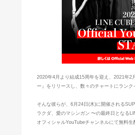
2020年4月より結成15周年を迎え、2021
ー』をリリースし、数々のチャートにランク
そんな彼らが、6月24日(木)に開催されるSUPER 
ラクダ、愛のマシンガン 〜の最終日となるLINE
オフィシャルYouTubeチャンネルにて無料