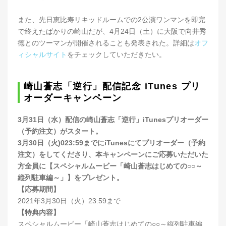
また、先日恵比寿リキッドルームでの2公演ワンマンを即完
で終えたばかりの崎山だが、4月24日（土）に大阪で向井秀
徳とのツーマンが開催されることも発表された。詳細は
オフ
ィシャルサイト
をチェックしていただきたい。
崎山蒼志「逆行」配信記念 iTunes プリ
オーダーキャンペーン
3月31日（水）配信の崎山蒼志「逆行」iTunesプリオーダー
（予約注文）がスタート。
3月30日（火)023:59までにiTunesにてプリオーダー（予約
注文）をしてくださり、本キャンペーンにご応募いただいた
方全員に【スペシャルムービー「崎山蒼志はじめての○○～
縦列駐車編～」】をプレゼント。
【応募期間】
2021年3月30日（火）23:59まで
【特典内容】
スペシャルムービー「崎山蒼志はじめての○○～縦列駐車編