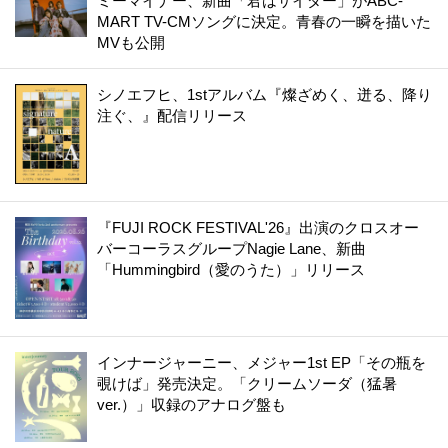
ミーマイナー、新曲「君はサイダー」がABC-
MART TV-CMソングに決定。青春の一瞬を描いた
MVも公開
シノエフヒ、1stアルバム『燦ざめく、迸る、降り
注ぐ、』配信リリース
『FUJI ROCK FESTIVAL'26』出演のクロスオー
バーコーラスグループNagie Lane、新曲
「Hummingbird（愛のうた）」リリース
インナージャーニー、メジャー1st EP「その瓶を
覗けば」発売決定。「クリームソーダ（猛暑
ver.）」収録のアナログ盤も