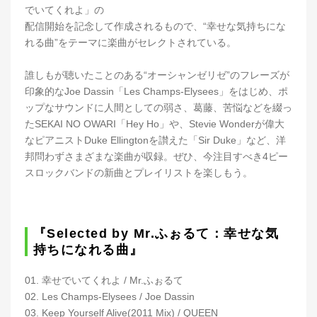
でいてくれよ」の
配信開始を記念して作成されるもので、“幸せな気持ちにな
れる曲”をテーマに楽曲がセレクトされている。
誰しもが聴いたことのある“オーシャンゼリゼ”のフレーズが
印象的なJoe Dassin「Les Champs-Elysees」をはじめ、ポ
ップなサウンドに人間としての弱さ、葛藤、苦悩などを綴っ
たSEKAI NO OWARI「Hey Ho」や、Stevie Wonderが偉大
なピアニストDuke Ellingtonを讃えた「Sir Duke」など、洋
邦問わずさまざまな楽曲が収録。ぜひ、今注目すべき4ピー
スロックバンドの新曲とプレイリストを楽しもう。
『Selected by Mr.ふぉるて：幸せな気
持ちになれる曲』
01. 幸せでいてくれよ / Mr.ふぉるて
02. Les Champs-Elysees / Joe Dassin
03. Keep Yourself Alive(2011 Mix) / QUEEN