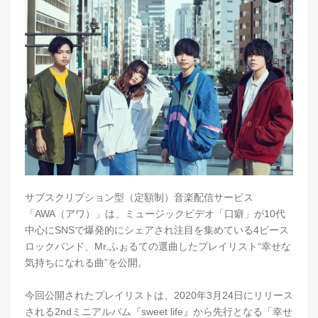
サブスクリプション型（定額制）音楽配信サービス
「AWA（アワ）」は、ミュージックビデオ「口癖」が10代
中心にSNSで爆発的にシェアされ注目を集めている4ピース
ロックバンド、Mr.ふぉるての選曲したプレイリスト“幸せな
気持ちになれる曲”を公開。
今回公開されたプレイリストは、2020年3月24日にリリース
される2ndミニアルバム『sweet life』から先行となる「幸せ