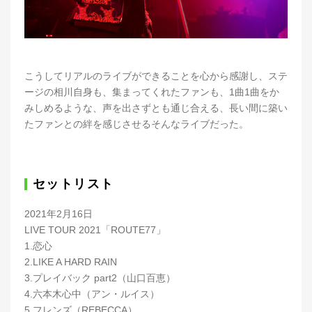
こうしてリアルのライブができることを心から感謝し、ステ
ージの相川自身も、集まってくれたファンも、1曲1曲をか
みしめるような、声を出さずとも通じ合える、長い間に築い
たファンとの絆を感じさせるそんなライブだった。
セットリスト
2021年2月16日
LIVE TOUR 2021「ROUTE77」
1.恋心
2.LIKE A HARD RAIN
3.プレイバック part2（山口百恵）
4.六本木心中（アン・ルイス）
5.フレンズ（REBECCA）