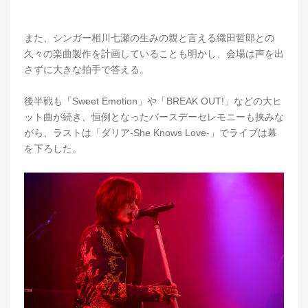
また、シンガー相川七瀬の生みの親と言える織田哲郎との
久々の楽曲製作を計画していることも明かし、会場は声を出
さずに大きな拍手で答える。
後半戦も「Sweet Emotion」や「BREAK OUT!」などの大ヒ
ット曲が続き、恒例となったバースデーセレモニーも挟みな
がら、ラストは「ダリア-She Knows Love-」でライブは幕
を下ろした。