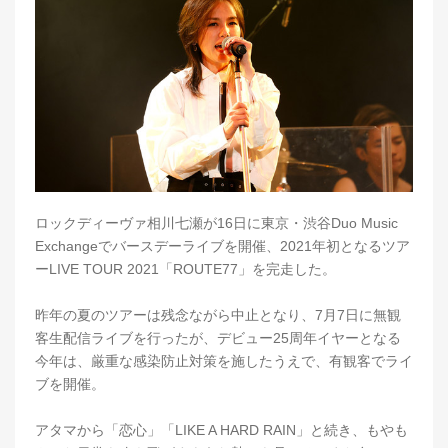
ロックディーヴァ相川七瀬が16日に東京・渋谷Duo Music
Exchangeでバースデーライブを開催、2021年初となるツア
ーLIVE TOUR 2021「ROUTE77」を完走した。
昨年の夏のツアーは残念ながら中止となり、7月7日に無観
客生配信ライブを行ったが、デビュー25周年イヤーとなる
今年は、厳重な感染防止対策を施したうえで、有観客でライ
ブを開催。
アタマから「恋心」「LIKE A HARD RAIN」と続き、もやも