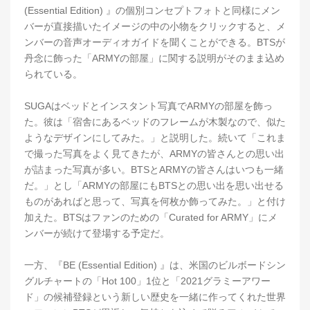
(Essential Edition) 』の個別コンセプトフォトと同様にメン
バーが直接描いたイメージの中の小物をクリックすると、メ
ンバーの音声オーディオガイドを聞くことができる。BTSが
丹念に飾った「ARMYの部屋」に関する説明がそのまま込め
られている。
SUGAはベッドとインスタント写真でARMYの部屋を飾っ
た。彼は「宿舎にあるベッドのフレームが木製なので、似た
ようなデザインにしてみた。」と説明した。続いて「これま
で撮った写真をよく見てきたが、ARMYの皆さんとの思い出
が詰まった写真が多い。BTSとARMYの皆さんはいつも一緒
だ。」とし「ARMYの部屋にもBTSとの思い出を思い出せる
ものがあればと思って、写真を何枚か飾ってみた。」と付け
加えた。BTSはファンのための「Curated for ARMY」にメ
ンバーが続けて登場する予定だ。
一方、『BE (Essential Edition) 』は、米国のビルボードシン
グルチャートの「Hot 100」1位と「2021グラミーアワー
ド」の候補登録という新しい歴史を一緒に作ってくれた世界