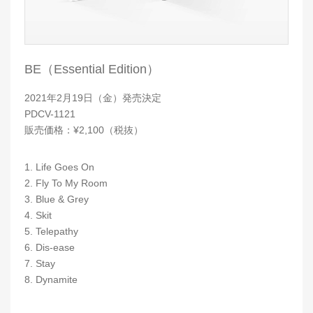
BE（Essential Edition）
2021年2月19日（金）発売決定
PDCV-1121
販売価格：¥2,100（税抜）
1. Life Goes On
2. Fly To My Room
3. Blue & Grey
4. Skit
5. Telepathy
6. Dis-ease
7. Stay
8. Dynamite