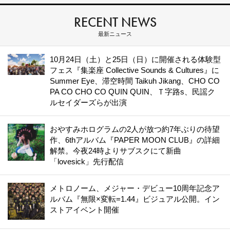
RECENT NEWS
最新ニュース
10月24日（土）と25日（日）に開催される体験型
フェス『集楽座 Collective Sounds & Cultures』に
Summer Eye、滞空時間 Taikuh Jikang、CHO CO
PA CO CHO CO QUIN QUIN、Ｔ字路s、民謡ク
ルセイダーズらが出演
おやすみホログラムの2人が放つ約7年ぶりの待望
作、6thアルバム『PAPER MOON CLUB』の詳細
解禁。今夜24時よりサブスクにて新曲
「lovesick」先行配信
メトロノーム、メジャー・デビュー10周年記念ア
ルバム『無限×変転=1.44』ビジュアル公開。イン
ストアイベント開催