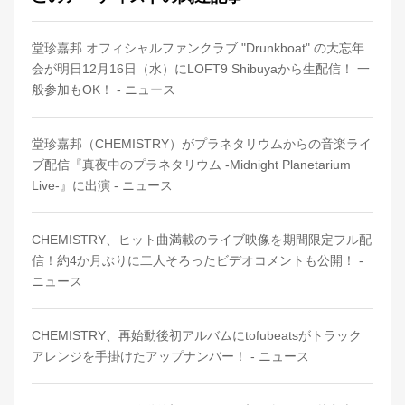
堂珍嘉邦 オフィシャルファンクラブ "Drunkboat" の大忘年
会が明日12月16日（水）にLOFT9 Shibuyaから生配信！ 一
般参加もOK！ - ニュース
堂珍嘉邦（CHEMISTRY）がプラネタリウムからの音楽ライ
ブ配信『真夜中のプラネタリウム ‐Midnight Planetarium
Live‐』に出演 - ニュース
CHEMISTRY、ヒット曲満載のライブ映像を期間限定フル配
信！約4か月ぶりに二人そろったビデオコメントも公開！ -
ニュース
CHEMISTRY、再始動後初アルバムにtofubeatsがトラック
アレンジを手掛けたアップナンバー！ - ニュース