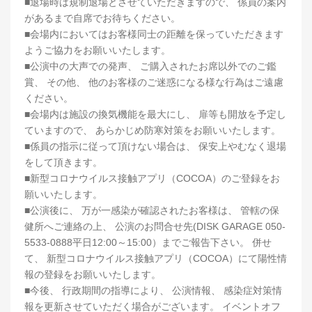
■退場時は規制退場とさせていただきますので、 係員の案内
があるまで自席でお待ちください。
■会場内においてはお客様同士の距離を保っていただきます
ようご協力をお願いいたします。
■公演中の大声での発声、 ご購入されたお席以外でのご鑑
賞、 その他、 他のお客様のご迷惑になる様な行為はご遠慮
ください。
■会場内は施設の換気機能を最大にし、 扉等も開放を予定し
ていますので、 あらかじめ防寒対策をお願いいたします。
■係員の指示に従って頂けない場合は、 保安上やむなく退場
をして頂きます。
■新型コロナウイルス接触アプリ（COCOA）のご登録をお
願いいたします。
■公演後に、 万が一感染が確認されたお客様は、 管轄の保
健所へご連絡の上、 公演のお問合せ先(DISK GARAGE 050-
5533-0888平日12:00～15:00）までご報告下さい。 併せ
て、 新型コロナウイルス接触アプリ（COCOA）にて陽性情
報の登録をお願いいたします。
■今後、 行政期間の指導により、 公演情報、 感染症対策情
報を更新させていただく場合がございます。 イベントオフ