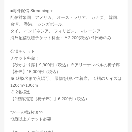
■海外配信 Streaming＋
配信対象国：アメリカ、 オーストラリア、 カナダ、 韓国、
台湾、 香港、 シンガポール、
タイ、 インドネシア、 フィリピン、 マレーシア
海外配信視聴チケット料金：￥2,200(税込) *1日券のみ
公演チケット
チケット料金：
【砂かぶり席】9,900円（税込）※アリーナレベルの椅子席
【枡席】15,000円（税込）
※ 1枡2名まで入場可、 履物を脱いで着席。 １枡のサイズは
120cm×130cm
※ 2名様迄
【2階席指定（椅子席）】6,200円（税込）
*お一人様2枚まで
*3歳以上チケット必要