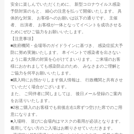
安全に楽しんでいただくために、 新型コロナウイルス感染
予防対策のもと、 細心の注意を払って開催いたします。 具
体的な対策、 お客様へのお願いは以下の通りです。 主催
者、 出演者、 お客様が一体となってイベントを成功させる
ためにぜひご協力をお願いいたします。
【注意事項】
■政府機関・会場等のガイドラインに基づき、 感染症拡大予
防に努め実施いたします。 本イベントで感染者を出さない
ように最大限の対策を心がけてまいります。 ご来場のお客
様におかれましても感染防止のため、 みなさまのご理解と
ご協力を何卒お願いいたします。
■購入時にお預かりします個人情報は、 行政機関と共有させ
ていただく場合がございます。
また、 ご同伴者に関しましては、 後日メール登録のご案内
をお送りいたします。
■2枚ご購入のお客様でも前後左右1席ずつ空けた席でのご用
意になります。
■入場時、 並びに会場内はマスクの着用が必須となります。
着用してない方のご入場はお断りさせていただきます。