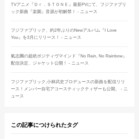
TVアニメ『Ｄｒ．ＳＴＯＮＥ』最新PVにて、フジファブリ
ック新曲『楽園』音源が初解禁！ - ニュース
フジファブリック、約2年ぶりのNewアルバム『I Love
You』を3月にリリース！ - ニュース
氣志團の超絶ポジティヴマインド『No Rain, No Rainbow』
配信決定、ジャケット公開！ - ニュース
フジファブリック,小林武史プロデュースの新曲を配信リリ
ース！メンバー自宅アコースティックティザーも公開。 - ニ
ュース
この記事につけられたタグ