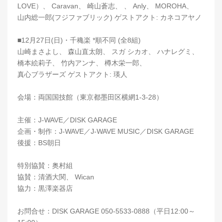
LOVE）、 Caravan、 崎山蒼志、 、 Anly、 MOROHA、
山内総一郎(フジファブリック) ゲストアクト: カネコアヤノ
■12月27日(日)・千穐楽 *順不同 (全8組)
山崎まさよし、 森山直太朗、 スガ シカオ、 ハナレグミ、
橋本絵莉子、 竹内アンナ、 樽木栄一郎、
真心ブラザーズ ゲストアクト: 瑛人
会場：両国国技館（東京都墨田区横網1-3-28）
主催：J-WAVE／DISK GARAGE
企画・制作：J-WAVE／J-WAVE MUSIC／DISK GARAGE
後援：BS朝日
特別協賛：奥村組
協賛：清酒大関、 Wican
協力：黒澤楽器店
お問合せ：DISK GARAGE 050-5533-0888（平日12:00～