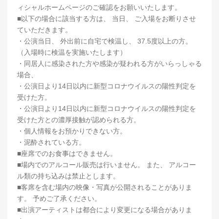
ィシャルホームページのご確認をお願いいたします。
■以下の場合に該当する方は、 当日、 ご入場をお断りさせ
ていただきます。
・公演当日、 外出前に自宅で検温し、 37.5度以上の方。
（入場時に検温を実施いたします）
・同居人に感染された方や感染が疑われる方がいらっしゃる
場合、
・公演日より14日以内に新型コロナウイルスの陽性判定を
受けた方。
・公演日より14日以内に新型コロナウイルスの陽性判定を
受けた方との濃厚接触が認められる方。
・個人情報をお預かりできない方。
・泥酔されている方。
■座席でのお食事はできません。
■場内でのアルコール販売は行いません。 また、 アルコー
ル類の持ち込みは禁止とします。
■客席を含む場内の映像・写真が公開されることがありま
す。 予めご了承ください。
■出演アーティストは都合により変更になる場合がありま