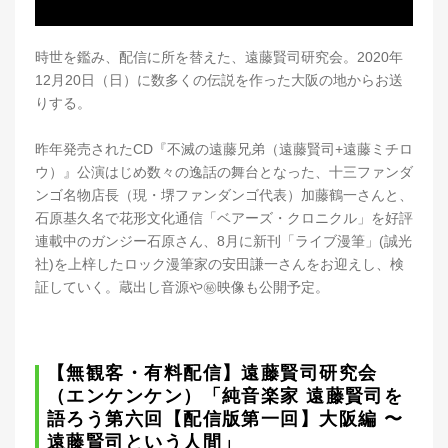
時世を鑑み、配信に所を替えた、遠藤賢司研究会。2020年
12月20日（日）に数多くの伝説を作った大阪の地からお送
りする。
昨年発売されたCD『不滅の遠藤兄弟（遠藤賢司+遠藤ミチロ
ウ）』公演はじめ数々の逸話の舞台となった、十三ファンダ
ンゴ名物店長（現・堺ファンダンゴ代表）加藤鶴一さんと、
石原基久名で花形文化通信「ベアーズ・クロニクル」を好評
連載中のガンジー石原さん、8月に新刊「ライブ漫筆」(誠光
社)を上梓したロック漫筆家の安田謙一さんをお迎えし、検
証していく。蔵出し音源や㊙︎映像も公開予定。
【無観客・有料配信】遠藤賢司研究会
（エンケンケン）「純音楽家 遠藤賢司を
語ろう第六回【配信版第一回】大阪編 〜
遠藤賢司という人間」