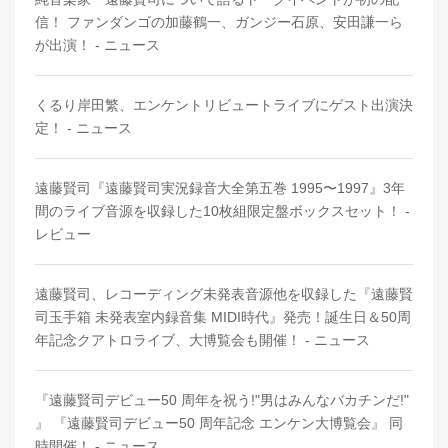
信！ ファンダンゴの加藤鶴一、ガンジー石原、安田謙一ら
が出演！ - ニュース
くるり岸田繁、エンケントリビュートライブにゲスト出演決
定！ - ニュース
遠藤賢司『遠藤賢司実況録音大全第五巻 1995〜1997』3年
間のライブ音源を収録した10枚組限定盤ボックスセット！ -
レビュー
遠藤賢司、レコーディング未発表音源他を収録した『遠藤賢
司玉手箱 未発表室内録音集 MIDI時代』発売！誕生日＆50周
年記念クアトロライブ、大博覧会も開催！ - ニュース
『遠藤賢司デビュー50 周年を祝う!"男はみんなバカチンだ!"
』 『遠藤賢司デビュー50 周年記念 エンケン大博覧会』 同
時開催！ - ニュース