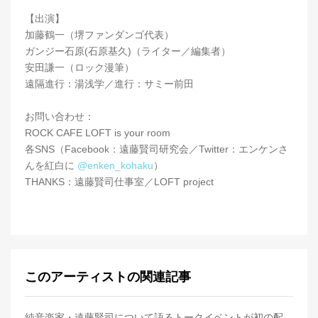
【出演】
加藤鶴一（堺ファンダンゴ代表）
ガンジー石原(石原基久)（ライター／編集者）
安田謙一（ロック漫筆）
遠隔進行：湯浅学／進行：サミー前田
お問い合わせ：
ROCK CAFE LOFT is your room
各SNS（Facebook：遠藤賢司研究会／Twitter：エンケンさ
んを紅白に
@enken_kohaku
）
THANKS：遠藤賢司仕事室／LOFT project
このアーティストの関連記事
純音楽家・遠藤賢司について語るトークイベントが初の配