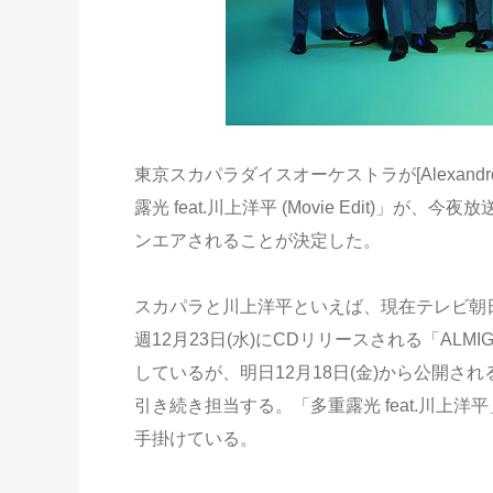
東京スカパラダイスオーケストラが[Alexan
露光 feat.川上洋平 (Movie Edit)」が、今夜放送
ンエアされることが決定した。
スカパラと川上洋平といえば、現在テレビ朝
週12月23日(水)にCDリリースされる「ALM
しているが、明日12月18日(金)から公開さ
引き続き担当する。「多重露光 feat.川上洋平」の作曲
手掛けている。