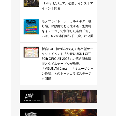
=1.44』ビジュアル公開。インストア
イベント開催
モノブライト、ボーカル＆ギター桃
野陽介の故郷である北海道・別海町
をイメージして制作した楽曲「新し
い海」MVが本日8月7日（金）に公開
新宿LOFT初の試みである都市型サー
キットイベント『SHINJUKU LOFT
50th CIRCUIT 2026』の第八弾出演
者とタイムテーブルが発表。
「VISUNAVI Japan」「ミュージシャ
ン怪談」とのトークコラボステージ
も開催