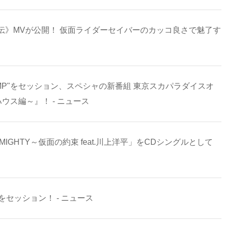
伝》MVが公開！ 仮面ライダーセイバーのカッコ良さで魅了す
TOMP"をセッション、スペシャの新番組 東京スカパラダイスオ
ブハウス編～』！ - ニュース
GHTY～仮面の約束 feat.川上洋平」をCDシングルとして
をセッション！ - ニュース