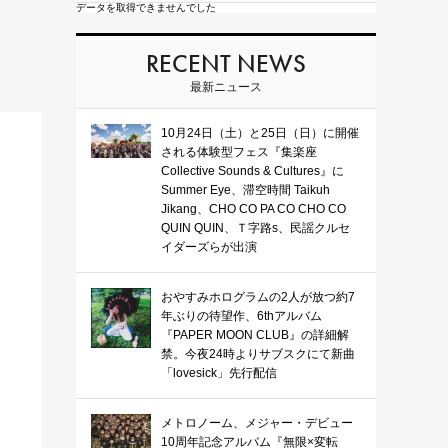
データを取得できませんでした
RECENT NEWS
最新ニュース
10月24日（土）と25日（日）に開催
される体験型フェス『集楽座
Collective Sounds & Cultures』に
Summer Eye、滞空時間 Taikuh
Jikang、CHO CO PA CO CHO CO
QUIN QUIN、Ｔ字路s、民謡クルセ
イダーズらが出演
おやすみホログラムの2人が放つ約7
年ぶりの待望作、6thアルバム
『PAPER MOON CLUB』の詳細解
禁。今夜24時よりサブスクにて新曲
「lovesick」先行配信
メトロノーム、メジャー・デビュー
10周年記念アルバム『無限×変転