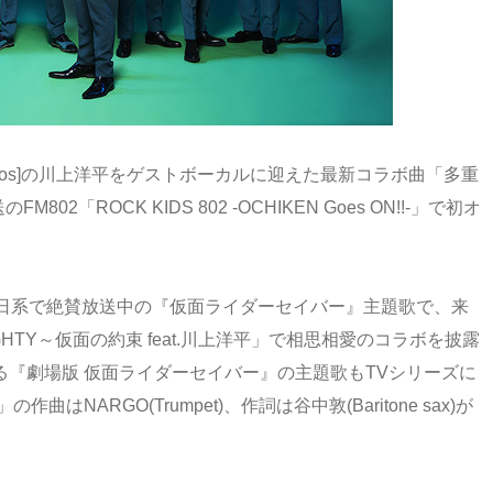
dros]の川上洋平をゲストボーカルに迎えた最新コラボ曲「多重
のFM802「ROCK KIDS 802 -OCHIKEN Goes ON!!-」で初オ
日系で絶賛放送中の『仮面ライダーセイバー』主題歌で、来
IGHTY～仮面の約束 feat.川上洋平」で相思相愛のコラボを披露
れる『劇場版 仮面ライダーセイバー』の主題歌もTVシリーズに
はNARGO(Trumpet)、作詞は谷中敦(Baritone sax)が