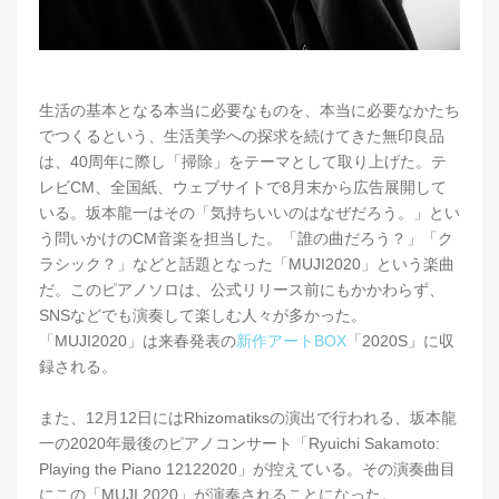
生活の基本となる本当に必要なものを、本当に必要なかたち
でつくるという、生活美学への探求を続けてきた無印良品
は、40周年に際し「掃除」をテーマとして取り上げた。テ
レビCM、全国紙、ウェブサイトで8月末から広告展開して
いる。坂本龍一はその「気持ちいいのはなぜだろう。」とい
う問いかけのCM音楽を担当した。「誰の曲だろう？」「ク
ラシック？」などと話題となった「MUJI2020」という楽曲
だ。このピアノソロは、公式リリース前にもかかわらず、
SNSなどでも演奏して楽しむ人々が多かった。
「MUJI2020」は来春発表の
新作アートBOX
「2020S」に収
録される。
また、12月12日にはRhizomatiksの演出で行われる、坂本龍
一の2020年最後のピアノコンサート「Ryuichi Sakamoto:
Playing the Piano 12122020」が控えている。その演奏曲目
にこの「MUJI 2020」が演奏されることになった。