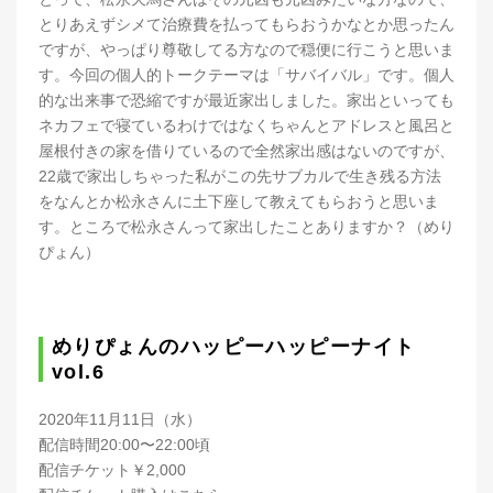
とりあえずシメて治療費を払ってもらおうかなとか思ったん
ですが、やっぱり尊敬してる方なので穏便に行こうと思いま
す。今回の個人的トークテーマは「サバイバル」です。個人
的な出来事で恐縮ですが最近家出しました。家出といっても
ネカフェで寝ているわけではなくちゃんとアドレスと風呂と
屋根付きの家を借りているので全然家出感はないのですが、
22歳で家出しちゃった私がこの先サブカルで生き残る方法
をなんとか松永さんに土下座して教えてもらおうと思いま
す。ところで松永さんって家出したことありますか？（めり
ぴょん）
めりぴょんのハッピーハッピーナイト
vol.6
2020年11月11日（水）
配信時間20:00〜22:00頃
配信チケット￥2,000