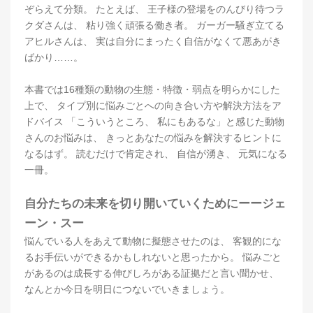
ぞらえて分類。 たとえば、 王子様の登場をのんびり待つラ
クダさんは、 粘り強く頑張る働き者。 ガーガー騒ぎ立てる
アヒルさんは、 実は自分にまったく自信がなくて悪あがき
ばかり……。
本書では16種類の動物の生態・特徴・弱点を明らかにした
上で、 タイプ別に悩みごとへの向き合い方や解決方法をア
ドバイス 「こういうところ、 私にもあるな」と感じた動物
さんのお悩みは、 きっとあなたの悩みを解決するヒントに
なるはず。 読むだけで肯定され、 自信が湧き、 元気になる
一冊。
自分たちの未来を切り開いていくためにーージェ
ーン・スー
悩んでいる人をあえて動物に擬態させたのは、 客観的にな
るお手伝いができるかもしれないと思ったから。 悩みごと
があるのは成長する伸びしろがある証拠だと言い聞かせ、
なんとか今日を明日につないでいきましょう。