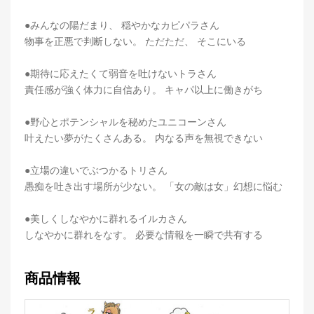
●みんなの陽だまり、 穏やかなカピパラさん
物事を正悪で判断しない。 ただただ、 そこにいる
●期待に応えたくて弱音を吐けないトラさん
責任感が強く体力に自信あり。 キャパ以上に働きがち
●野心とポテンシャルを秘めたユニコーンさん
叶えたい夢がたくさんある。 内なる声を無視できない
●立場の違いでぶつかるトリさん
愚痴を吐き出す場所が少ない。 「女の敵は女」幻想に悩む
●美しくしなやかに群れるイルカさん
しなやかに群れをなす。 必要な情報を一瞬で共有する
商品情報