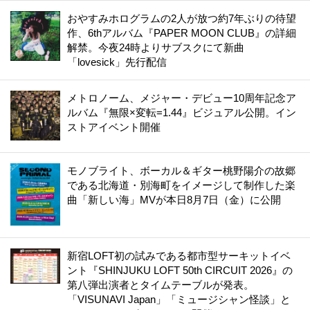
おやすみホログラムの2人が放つ約7年ぶりの待望
作、6thアルバム『PAPER MOON CLUB』の詳細
解禁。今夜24時よりサブスクにて新曲
「lovesick」先行配信
メトロノーム、メジャー・デビュー10周年記念ア
ルバム『無限×変転=1.44』ビジュアル公開。イン
ストアイベント開催
モノブライト、ボーカル＆ギター桃野陽介の故郷
である北海道・別海町をイメージして制作した楽
曲「新しい海」MVが本日8月7日（金）に公開
新宿LOFT初の試みである都市型サーキットイベ
ント『SHINJUKU LOFT 50th CIRCUIT 2026』の
第八弾出演者とタイムテーブルが発表。
「VISUNAVI Japan」「ミュージシャン怪談」と