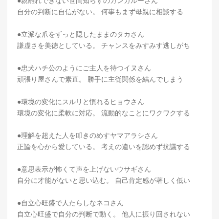
●親離れできない世間知らずのカンガルーさん
自分の判断に自信がない。 何事もまず母親に相談する
●立派な爪をずっと隠したままのタカさん
謙虚さを美徳としている。 チャンスをみすみす逃しがち
●忠犬ハチ公のようにご主人を待つイヌさん
頑張り屋さんで素直。 勝手に主従関係を結んでしまう
●環境の変化にスルリと慣れるヒョウさん
環境の変化に柔軟に対応。 流動的なことにワクワクする
●理解を超えた人を叩きのめすヤマアラシさん
正論を心から愛している。 考えの違いを認めず抗議する
●意思表示が怖くて声を上げないウサギさん
自分に才能がないと思い込む。 自己肯定感が著しく低い
●自立心旺盛で人たらしなネコさん
自立心旺盛で自分の判断で動く。 他人に振り回されない