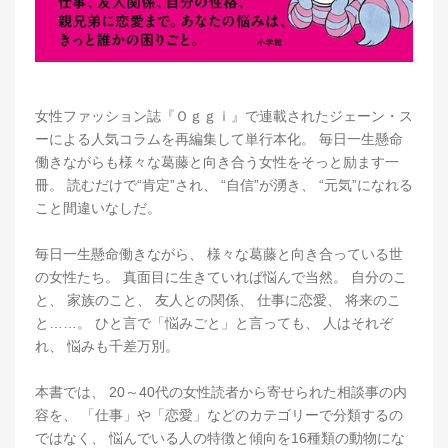
女性ファッション誌『Ｏｇｇｉ』で連載されたジェーン・ス
ーによる人気コラムを再編集して単行本化。 毎日一生懸命
働きながらも様々な葛藤と向き合う女性をそっと励ます一
冊。 読むだけで“肯定”され、 “自信”が湧き、 “元気”になれる
こと間違いなしだ。
毎日一生懸命働きながら、 様々な葛藤と向き合っている世
の女性たち。 真面目に生きていれば悩んで当然。 自分のこ
と、 家族のこと、 友人との関係、 仕事に恋愛、 将来のこ
と……。 ひと言で「悩みごと」と言っても、 人はそれぞ
れ、 悩みも千差万別。
本書では、 20～40代の女性読者から寄せられた相談事の内
容を、 「仕事」や「恋愛」などのカテゴリーで分類するの
ではなく、 悩んでいる人の特徴と傾向を16種類の動物にな