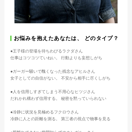
お悩みを抱えたあなたは、 どのタイプ？
●王子様の登場を待ちわびるラクダさん
仕事はコツコツていねい。 行動よりも妄想しがち
●ガーガー騒いで醜くなった残念なアヒルさん
女子としての自信がない。 不安から相手に尽くしがち
●人を信用しすぎてしまう不用心なヒツジさん
だれかれ構わず信用する。 秘密を黙っていられない
●冷静に状況を見極めるフクロウさん
冷静に人との距離を測る。 第三者の視点で物事を見る