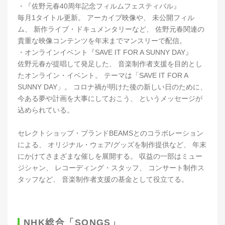
・『佐野元春40周年記念フィルムフェスティバル』
毎月1タイトル更新。 アーカイブ映像や、 未公開フィル
ム、 新作ライブ・ドキュメンタリーなど、 佐野元春関連の
貴重な映像コンテンツを年末までマンスリーで配信。
・オンラインイベント『SAVE IT FOR A SUNNY DAY』
佐野元春が提唱して発足した、 音楽制作者支援を目的とし
たオンライン・イベント。 テーマは「SAVE IT FOR A
SUNNY DAY」。 コロナ禍が明けた後の新しい日のために、
今ある夢や計画を大事にしておこう、 というメッセージが
込められている。
セレクトショップ・ブランドBEAMSとのコラボレーション
による、 オリジナル・ウェア/グッズを制作提供など、 年末
にかけてさまざまな催しを展開する。 収益の一部はミュー
ジシャン、 レコーディング・スタッフ、 コンサート制作ス
タッフなど、 音楽制作者支援の基金として役立てる。
NHK総合「SONGS」