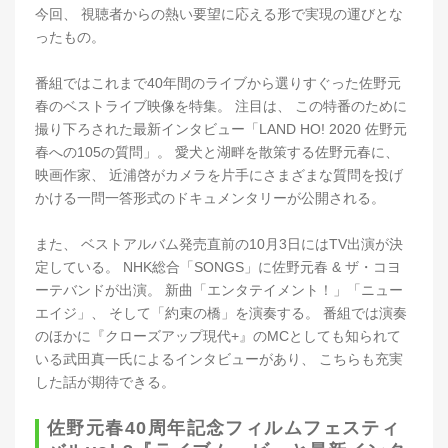
今回、 視聴者からの熱い要望に応える形で実現の運びとな
ったもの。
番組ではこれまで40年間のライブから選りすぐった佐野元
春のベストライブ映像を特集。 注目は、 この特番のために
撮り下ろされた最新インタビュー「LAND HO! 2020 佐野元
春への105の質問」。 愛犬と湖畔を散策する佐野元春に、
映画作家、 近浦啓がカメラを片手にさまざまな質問を投げ
かける一問一答形式のドキュメンタリーが公開される。
また、 ベストアルバム発売直前の10月3日にはTV出演が決
定している。 NHK総合「SONGS」に佐野元春 & ザ・コヨ
ーテバンドが出演。 新曲「エンタテイメント！」「ニュー
エイジ」、 そして「約束の橋」を演奏する。 番組では演奏
のほかに『クローズアップ現代+』のMCとしても知られて
いる武田真一氏によるインタビューがあり、 こちらも充実
した話が期待できる。
佐野元春40周年記念フィルムフェスティ