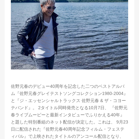
佐野元春のデビュー40周年を記念した二つのベストアルバ
ム『佐野元春グレイテストソングコレクション1980-2004』
と『ジ・エッセンシャルトラックス 佐野元春 & ザ・コヨー
テバンド』。 2タイトル同時発売となる10月7日、 『佐野元
春ライブムービーと最新インタビューでふりかえる40年』
と題した特別番組のネット配信が決定した。これは、 9月23
日に配信された『佐野元春40周年記念フィルム・フェステ
ィバル』で上映されたタイトルのアンコール配信となり、