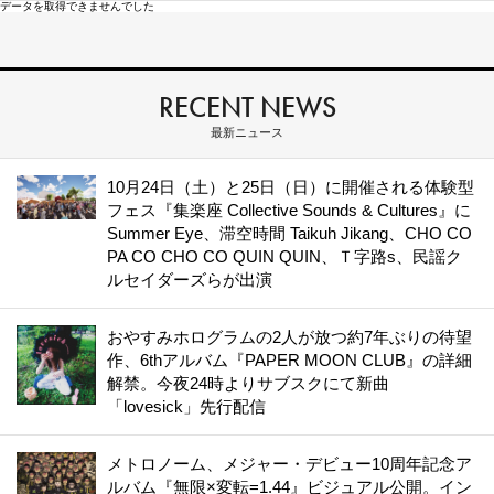
データを取得できませんでした
RECENT NEWS
最新ニュース
10月24日（土）と25日（日）に開催される体験型
フェス『集楽座 Collective Sounds & Cultures』に
Summer Eye、滞空時間 Taikuh Jikang、CHO CO
PA CO CHO CO QUIN QUIN、Ｔ字路s、民謡ク
ルセイダーズらが出演
おやすみホログラムの2人が放つ約7年ぶりの待望
作、6thアルバム『PAPER MOON CLUB』の詳細
解禁。今夜24時よりサブスクにて新曲
「lovesick」先行配信
メトロノーム、メジャー・デビュー10周年記念ア
ルバム『無限×変転=1.44』ビジュアル公開。イン