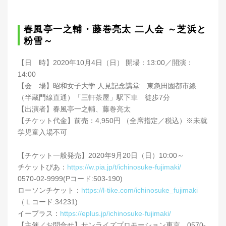
春風亭一之輔・藤巻亮太 二人会 ～芝浜と
粉雪～
【日 時】2020年10月4日（日） 開場：13:00／開演：
14:00
【会 場】昭和女子大学 人見記念講堂 東急田園都市線
（半蔵門線直通）「三軒茶屋」駅下車 徒歩7分
【出演者】春風亭一之輔、藤巻亮太
【チケット代金】前売：4,950円 （全席指定／税込）※未就
学児童入場不可
【チケット一般発売】2020年9月20日（日）10:00～
チケットぴあ：
https://w.pia.jp/t/ichinosuke-fujimaki/
0570-02-9999(Pコード:503-190)
ローソンチケット：
https://l-tike.com/ichinosuke_fujimaki
（Ｌコード:34231)
イープラス：
https://eplus.jp/ichinosuke-fujimaki/
【主催／お問合せ】サンライズプロモーション東京 0570-