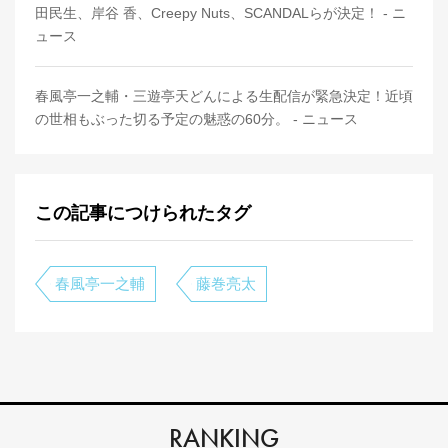
田民生、岸谷 香、Creepy Nuts、SCANDALらが決定！ - ニ
ュース
春風亭一之輔・三遊亭天どんによる生配信が緊急決定！近頃
の世相もぶった切る予定の魅惑の60分。 - ニュース
この記事につけられたタグ
春風亭一之輔
藤巻亮太
RANKING