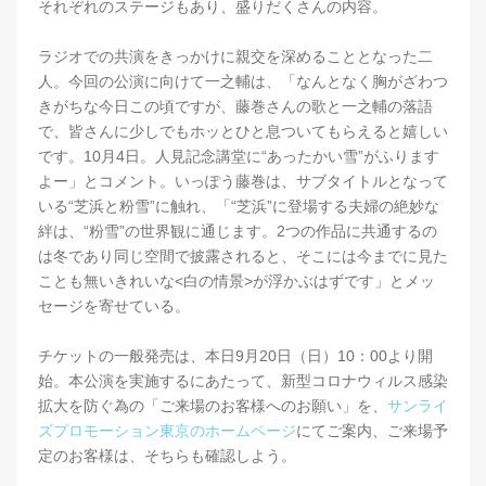
それぞれのステージもあり、盛りだくさんの内容。
ラジオでの共演をきっかけに親交を深めることとなった二
人。今回の公演に向けて一之輔は、「なんとなく胸がざわつ
きがちな今日この頃ですが、藤巻さんの歌と一之輔の落語
で、皆さんに少しでもホッとひと息ついてもらえると嬉しい
です。10月4日。人見記念講堂に“あったかい雪”がふります
よー」とコメント。いっぽう藤巻は、サブタイトルとなって
いる“芝浜と粉雪”に触れ、「“芝浜”に登場する夫婦の絶妙な
絆は、“粉雪”の世界観に通じます。2つの作品に共通するの
は冬であり同じ空間で披露されると、そこには今までに見た
ことも無いきれいな<白の情景>が浮かぶはずです」とメッ
セージを寄せている。
チケットの一般発売は、本日9月20日（日）10：00より開
始。本公演を実施するにあたって、新型コロナウィルス感染
拡大を防ぐ為の「ご来場のお客様へのお願い」を、
サンライ
ズプロモーション東京のホームページ
にてご案内、ご来場予
定のお客様は、そちらも確認しよう。