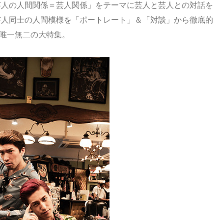
芸人の人間関係＝芸人関係」をテーマに芸人と芸人との対話を
芸人同士の人間模様を「ポートレート」＆「対談」から徹底的
た唯一無二の大特集。