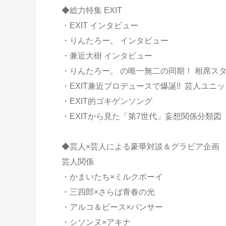
◆総力特集 EXIT
・EXIT インタビュー
・りんたろー。 インタビュー
・兼近大樹 インタビュー
・りんたろー。 の唯一無二の同期！ 相席ス
・EXIT兼近プロデュースで爆誕!! 芸人ユ
・EXIT的ゴキゲンソング
・EXITから見た「第7世代」妄想関係分類図
◆芸人×芸人による豪華対談＆グラビア企画
芸人関係
・かまいたち×ミルクボーイ
・三四郎×さらば青春の光
・アルコ＆ピース×パンサー
・シソンヌ×アキナ