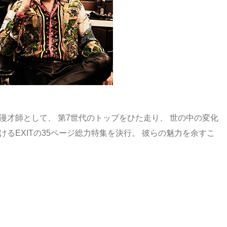
漫才師として、 第7世代のトップをひた走り、 世の中の変化
るEXITの35ページ総力特集を決行。 彼らの魅力を余すこ