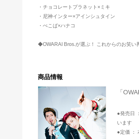
・チョコレートプラネット×ミキ
・尼神インター×アインシュタイン
・ぺこぱ×ハナコ
◆OWARAI Bros.が選ぶ！ これからのお
商品情報
「OWAR
●発売日 
います
●定価 ： 