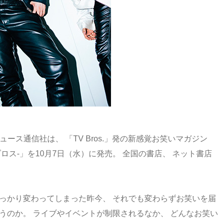
ース通信社は、 「TV Bros.」発の新感覚お笑いマガジン
.別冊お笑いブロス-」を10月7日（水）に発売。 全国の書店、 ネット書店
っかり変わってしまった昨今、 それでも変わらずお笑いを届
うのか。 ライブやイベントが制限されるなか、 どんなお笑い