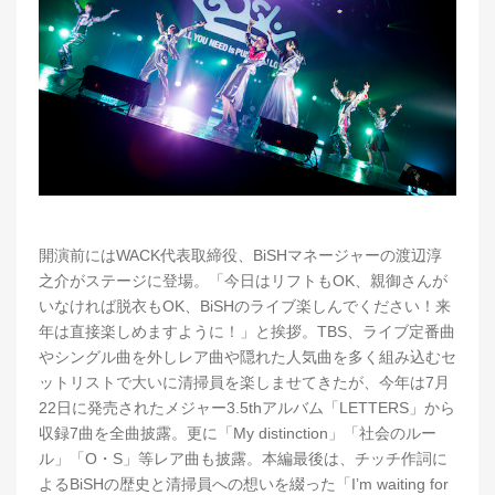
開演前にはWACK代表取締役、BiSHマネージャーの渡辺淳
之介がステージに登場。「今日はリフトもOK、親御さんが
いなければ脱衣もOK、BiSHのライブ楽しんでください！来
年は直接楽しめますように！」と挨拶。TBS、ライブ定番曲
やシングル曲を外しレア曲や隠れた人気曲を多く組み込むセ
ットリストで大いに清掃員を楽しませてきたが、今年は7月
22日に発売されたメジャー3.5thアルバム「LETTERS」から
収録7曲を全曲披露。更に「My distinction」「社会のルー
ル」「O・S」等レア曲も披露。本編最後は、チッチ作詞に
よるBiSHの歴史と清掃員への想いを綴った「I’m waiting for