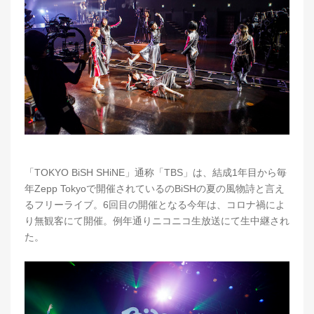
「TOKYO BiSH SHiNE」通称「TBS」は、結成1年目から毎
年Zepp Tokyoで開催されているのBiSHの夏の風物詩と言え
るフリーライブ。6回目の開催となる今年は、コロナ禍によ
り無観客にて開催。例年通りニコニコ生放送にて生中継され
た。