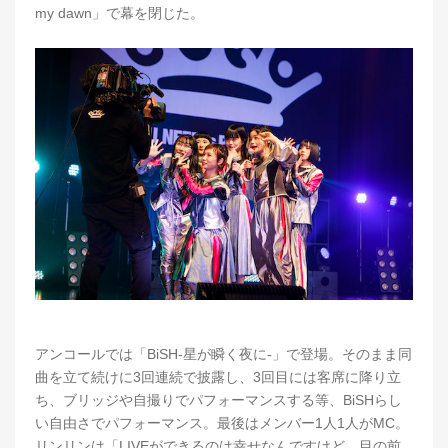
my dawn」で幕を閉じた。
アンコールでは「BiSH-星が瞬く夜に-」で登場。そのまま同
曲を立て続けに3回連続で披露し、3回目には客席に降り立
ち、ブリッジや自撮りでパフォーマンスする等、BiSHらし
い自由さでパフォーマンス。最後はメンバー1人1人がMC。
リンリンは「LIVEができるのは幸せなんですけど、目の前